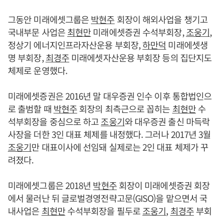
그동안 미래에셋그룹은
박현주
회장이 해외사업을 챙기고
국내부문 사업은
최현만
미래에셋증권 수석부회장,
조웅기
,
정상기 에너지인프라자산운용 부회장,
하만덕
미래에셋생
명 부회장,
최경주
미래에셋자산운용 부회장 등의 집단지도
체제로 운영했다.
미래에셋증권은 2016년 말 대우증권 인수 이후 통합법인으
로 출범할 때
박현주
회장의 최측근으로 꼽히는
최현만
수
석부회장을 중심으로 하고
조웅기
와 대우증권 출신 마득락
사장을 더한 3인 대표 체제를 내정했다. 그러나 2017년 3월
조웅기
만 대표이사에 선임돼 실제로는 2인 대표 체제가 꾸
려졌다.
미래에셋그룹은 2018년
박현주
회장이 미래에셋증권 회장
에서 물러난 뒤 글로벌경영전략고문(GISO)을 맡으면서 국
내사업은
최현만
수석부회장을 필두로
조웅기
,
최경주
부회