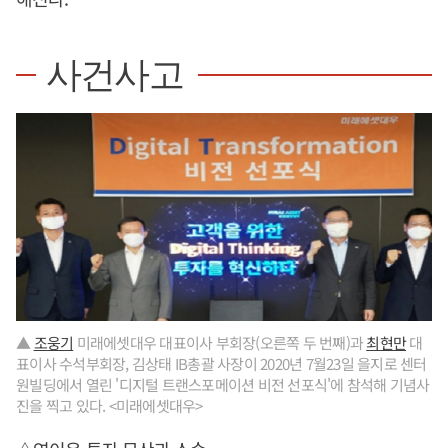
사건사고
▲
조웅기
미래에셋대우 대표이사 부회장(오른쪽 두 번째)과
최현만
대
표이사 수석부회장, 김상태 IB총괄 사장이 2020년 7월23일 을지로 센터
원빌딩에서 열린 '디지털 트랜스포메이션 비전 선포식'에 참석해 기념사
진을 찍고 있다. <미래에셋대우>