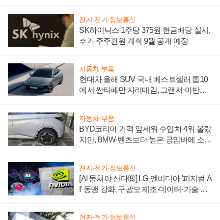
전자·전기·정보통신
SK하이닉스 1주당 375원 현금배당 실시,
추가 주주환원 계획 9월 공개 예정
자동차·부품
현대차 올해 SUV 국내 베스트셀러 톱10
에서 싼타페만 자리매김, 그랜저·아반떼
'세단 쌍끌이'로 내수 방어
자동차·부품
BYD코리아 가격 앞세워 수입차 4위 올랐
지만, BMW·벤츠보다 높은 공임비에 소비
자 불만 폭발
전자·전기·정보통신
[AI 뭉쳐야 산다⑧] LG·엔비디아 '피지컬 A
I' 동맹 강화, 구광모 제조·데이터·기술 결
집해 종합 로보틱스 기업으로
전자·전기·정보통신