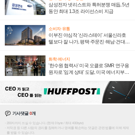
삼성전자 넷리스트와 특허분쟁 매듭, 5년
동안 최대 1.3조 라이선스비 지급
소비자·유통
이부진 야심작 '신라스테이' 서울신라호
텔보다 잘 나가, 평택·주문진·해남·건대로
성장판 더 넓힌다
화학·에너지
'한수원 협력사' 미국 오클로 SMR 연구용
원자로 '임계 상태' 도달, 미국 에너지부
"중요한 이정표"
기사댓글
0
개
200자까지 쓰실 수 있습니다. (현재 0 byte / 최대 400byte)
저작권 등 다른 사람의 권리를 침해하거나 명예를 훼손하는 댓글은 관련 법률에 의해 제재
를 받을 수 있습니다.