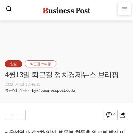
알림
퇴근길 브리핑
4월13일 퇴근길 정치경제뉴스 브리핑
2022-04-13 18:44:11
류근영 기자 - rky@businesspost.co.kr
0
● 윤석열 내각 2차 인선, 법무부-한동훈 외교부-박진 비