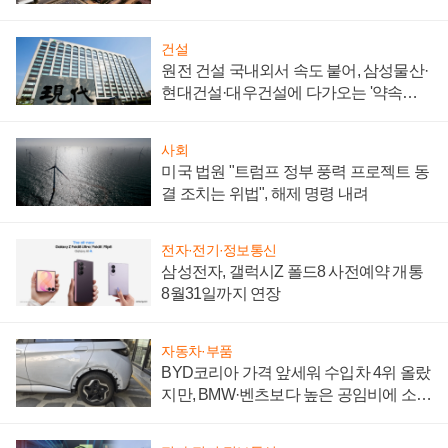
통제 대비"
건설
원전 건설 국내외서 속도 붙어, 삼성물산·
현대건설·대우건설에 다가오는 '약속의
시간'
사회
미국 법원 "트럼프 정부 풍력 프로젝트 동
결 조치는 위법", 해제 명령 내려
전자·전기·정보통신
삼성전자, 갤럭시Z 폴드8 사전예약 개통
8월31일까지 연장
자동차·부품
BYD코리아 가격 앞세워 수입차 4위 올랐
지만, BMW·벤츠보다 높은 공임비에 소비
자 불만 폭발