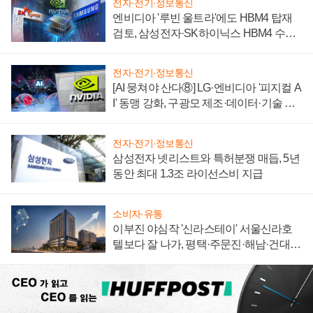
전자·전기·정보통신
엔비디아 '루빈 울트라'에도 HBM4 탑재
검토, 삼성전자·SK하이닉스 HBM4 수율
에 주도권 갈린다
전자·전기·정보통신
[AI 뭉쳐야 산다⑧] LG·엔비디아 '피지컬 A
I' 동맹 강화, 구광모 제조·데이터·기술 결
집해 종합 로보틱스 기업으로
전자·전기·정보통신
삼성전자 넷리스트와 특허분쟁 매듭, 5년
동안 최대 1.3조 라이선스비 지급
소비자·유통
이부진 야심작 '신라스테이' 서울신라호
텔보다 잘 나가, 평택·주문진·해남·건대로
성장판 더 넓힌다