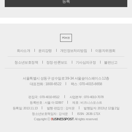
PC버전
회사소개
윤리강령
개인정보처리방침
이용자위원회
청소년보호정책
정정·반론보도
기사심의규정
불편신고
서울특별시 성동구 성수일로 39-34 서울숲더스페이스 12층
대표전화 : 1800-6522
팩스 : 070-4015-8658
편집국 : 070-4010-8512
사업본부 : 070-4010-7078
등록번호 : 서울 아 02897
제호 : 비즈니스포스트
등록일: 2013.11.13
발행·편집인 : 강석운
발행일자: 2013년 12월 2일
청소년보호책임자 : 강석운
ISSN : 2636-171X
Copyright ⓒ
B
USINESSPOST
. All rights reserved.