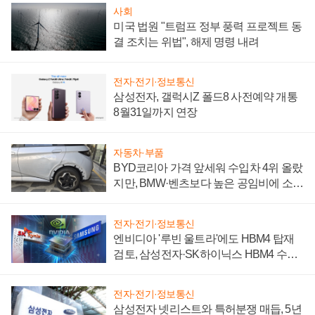
사회
미국 법원 "트럼프 정부 풍력 프로젝트 동
결 조치는 위법", 해제 명령 내려
전자·전기·정보통신
삼성전자, 갤럭시Z 폴드8 사전예약 개통
8월31일까지 연장
자동차·부품
BYD코리아 가격 앞세워 수입차 4위 올랐
지만, BMW·벤츠보다 높은 공임비에 소비
자 불만 폭발
전자·전기·정보통신
엔비디아 '루빈 울트라'에도 HBM4 탑재
검토, 삼성전자·SK하이닉스 HBM4 수율
에 주도권 갈린다
전자·전기·정보통신
삼성전자 넷리스트와 특허분쟁 매듭, 5년