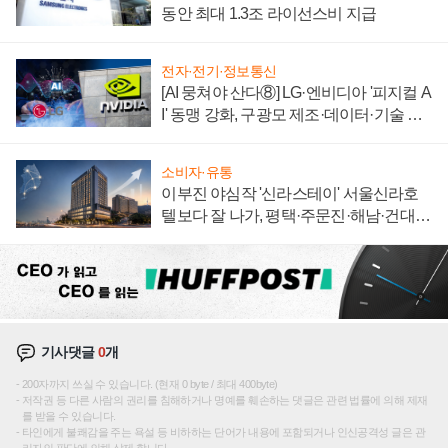
동안 최대 1.3조 라이선스비 지급
전자·전기·정보통신
[AI 뭉쳐야 산다⑧] LG·엔비디아 '피지컬 A
I' 동맹 강화, 구광모 제조·데이터·기술 결
집해 종합 로보틱스 기업으로
소비자·유통
이부진 야심작 '신라스테이' 서울신라호
텔보다 잘 나가, 평택·주문진·해남·건대로
성장판 더 넓힌다
기사댓글
0
개
200자까지 쓰실 수 있습니다. (현재 0 byte / 최대 400byte)
저작권 등 다른 사람의 권리를 침해하거나 명예를 훼손하는 댓글은 관련 법률에 의해 제재
를 받을 수 있습니다.
타인에게 불쾌감을 주는 욕설 등 비하하는 단어가 내용에 포함되거나 인신공격성 글은 관