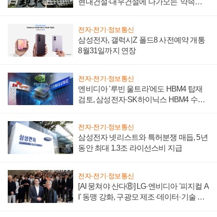
현대건설·대우건설에 다가오는 '약속의
시간'
전자·전기·정보통신
삼성전자, 갤럭시Z 폴드8 사전예약 개통
8월31일까지 연장
전자·전기·정보통신
엔비디아 '루빈 울트라'에도 HBM4 탑재
검토, 삼성전자·SK하이닉스 HBM4 수율
에 주도권 갈린다
전자·전기·정보통신
삼성전자 넷리스트와 특허분쟁 매듭, 5년
동안 최대 1.3조 라이선스비 지급
전자·전기·정보통신
[AI 뭉쳐야 산다⑧] LG·엔비디아 '피지컬 A
I' 동맹 강화, 구광모 제조·데이터·기술 결
집해 종합 로보틱스 기업으로