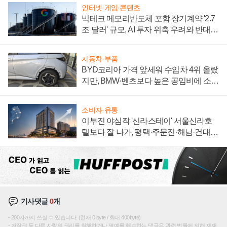
인터넷·게임·콘텐츠
빅테크 메모리반도체 포함 장기계약 '2.7
조 달러' 규모, AI 투자 위축 우려와 반대
신호
자동차·부품
BYD코리아 가격 앞세워 수입차 4위 올랐
지만, BMW·벤츠보다 높은 공임비에 소비
자 불만 폭발
소비자·유통
이부진 야심작 '신라스테이' 서울신라호
텔보다 잘 나가, 평택·주문진·해남·건대로
성장판 더 넓힌다
기사댓글
0
개
200자까지 쓰실 수 있습니다. (현재 0 byte / 최대 400byte)
저작권 등 다른 사람의 권리를 침해하거나 명예를 훼손하는 댓글은 관련 법률에 의해 제재