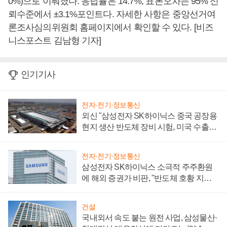
0%)으로 이뤄졌다. 응답률은 14.7%, 표본오차는 95% 신
뢰수준에서 ±3.1%포인트다. 자세한 사항은 중앙선거여
론조사심의위원회 홈페이지에서 확인할 수 있다. [비즈
니스포스트 김남형 기자]
인기기사
전자·전기·정보통신
외신 "삼성전자 SK하이닉스 중국 공장용
현지 생산 반도체 장비 시험, 미국 수출통
제 대비"
전자·전기·정보통신
삼성전자 SK하이닉스 소극적 주주환원
에 해외 증권가 비판, "반도체 호황 지속
성 의문"
건설
국내외서 속도 붙는 원전 사업, 삼성물산·