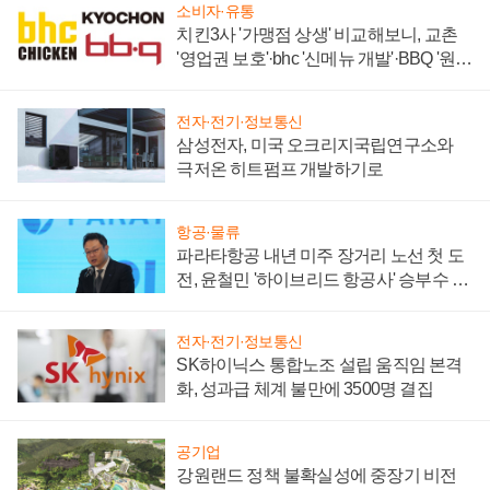
소비자·유통
치킨3사 '가맹점 상생' 비교해보니, 교촌
'영업권 보호'·bhc '신메뉴 개발'·BBQ '원가
부담'
전자·전기·정보통신
삼성전자, 미국 오크리지국립연구소와
극저온 히트펌프 개발하기로
항공·물류
파라타항공 내년 미주 장거리 노선 첫 도
전, 윤철민 '하이브리드 항공사' 승부수 통
할까
전자·전기·정보통신
SK하이닉스 통합노조 설립 움직임 본격
화, 성과급 체계 불만에 3500명 결집
공기업
강원랜드 정책 불확실성에 중장기 비전