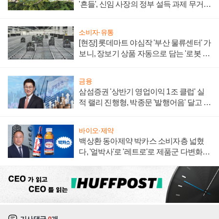
'흔들', 신임 사장의 정부 설득 과제 무거워
져
소비자·유통
[현장] 롯데마트 야심작 '부산 물류센터' 가
보니, 장보기 상품 자동으로 담는 '로봇 40
0대' 장관
금융
삼섬증권 '상반기 영업이익 1조 클럽' 실
적 랠리 진행형, 박종문 '발행어음' 달고 연
임 향하나
바이오·제약
백상환 동아제약 박카스 소비자층 넓혔
다, '얼박사'로 '레트로'로 제품군 다변화
주효
기사댓글
0
개