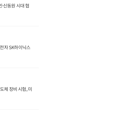
동빈·신동원 시대 협
성전자 SK하이닉스
도체 장비 시험, 미