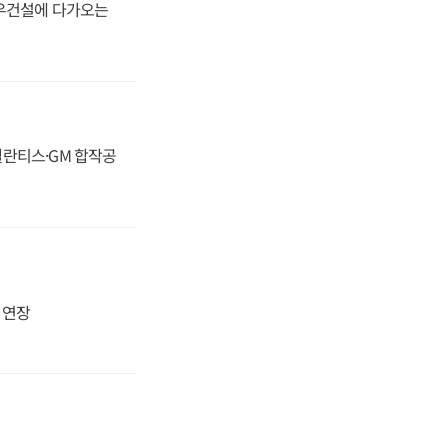
대우건설에 다가오는
스텔란티스·GM 합작공
지 연장