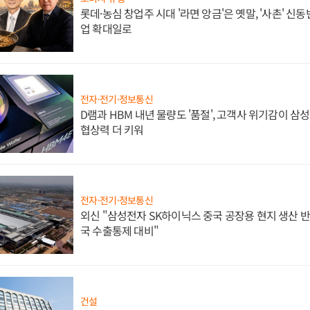
롯데·농심 창업주 시대 '라면 앙금'은 옛말, '사촌' 신
업 확대일로
전자·전기·정보통신
D램과 HBM 내년 물량도 '품절', 고객사 위기감이 삼
협상력 더 키워
전자·전기·정보통신
외신 "삼성전자 SK하이닉스 중국 공장용 현지 생산 반
국 수출통제 대비"
건설