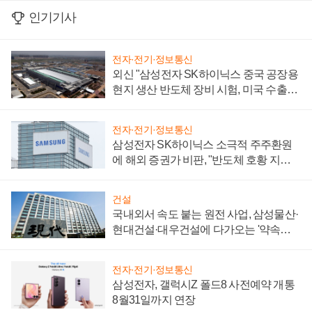
인기기사
전자·전기·정보통신
외신 "삼성전자 SK하이닉스 중국 공장용
현지 생산 반도체 장비 시험, 미국 수출통
제 대비"
전자·전기·정보통신
삼성전자 SK하이닉스 소극적 주주환원
에 해외 증권가 비판, "반도체 호황 지속
성 의문"
건설
국내외서 속도 붙는 원전 사업, 삼성물산·
현대건설·대우건설에 다가오는 '약속의
시간'
전자·전기·정보통신
삼성전자, 갤럭시Z 폴드8 사전예약 개통
8월31일까지 연장