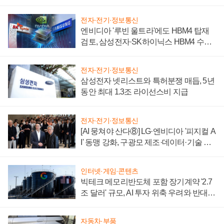
전자·전기·정보통신
엔비디아 '루빈 울트라'에도 HBM4 탑재
검토, 삼성전자·SK하이닉스 HBM4 수율
에 주도권 갈린다
전자·전기·정보통신
삼성전자 넷리스트와 특허분쟁 매듭, 5년
동안 최대 1.3조 라이선스비 지급
전자·전기·정보통신
[AI 뭉쳐야 산다⑧] LG·엔비디아 '피지컬 A
I' 동맹 강화, 구광모 제조·데이터·기술 결
집해 종합 로보틱스 기업으로
인터넷·게임·콘텐츠
빅테크 메모리반도체 포함 장기계약 '2.7
조 달러' 규모, AI 투자 위축 우려와 반대
신호
자동차·부품