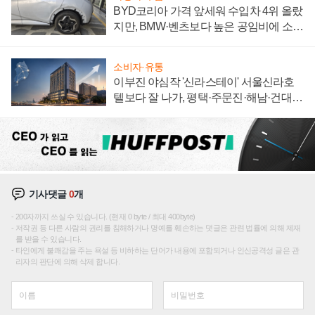
BYD코리아 가격 앞세워 수입차 4위 올랐
지만, BMW·벤츠보다 높은 공임비에 소비
자 불만 폭발
소비자·유통
이부진 야심작 '신라스테이' 서울신라호
텔보다 잘 나가, 평택·주문진·해남·건대로
성장판 더 넓힌다
기사댓글
0
개
200자까지 쓰실 수 있습니다. (현재 0 byte / 최대 400byte)
저작권 등 다른 사람의 권리를 침해하거나 명예를 훼손하는 댓글은 관련 법률에 의해 제재
를 받을 수 있습니다.
타인에게 불쾌감을 주는 욕설 등 비하하는 단어가 내용에 포함되거나 인신공격성 글은 관
리자의 판단에 의해 삭제 합니다.