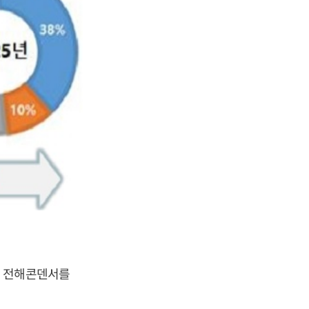
익 전해콘덴서를