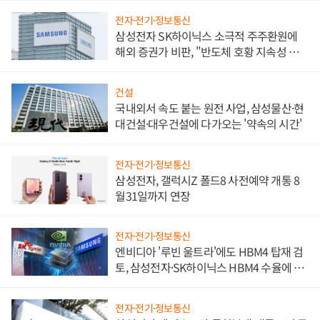
전자·전기·정보통신
삼성전자 SK하이닉스 소극적 주주환원에
해외 증권가 비판, "반도체 호황 지속성 의
문"
건설
국내외서 속도 붙는 원전 사업, 삼성물산·현
대건설·대우건설에 다가오는 '약속의 시간'
전자·전기·정보통신
삼성전자, 갤럭시Z 폴드8 사전예약 개통 8
월31일까지 연장
전자·전기·정보통신
엔비디아 '루빈 울트라'에도 HBM4 탑재 검
토, 삼성전자·SK하이닉스 HBM4 수율에 주
도권 갈린다
전자·전기·정보통신