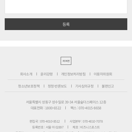
PC버전
회사소개
윤리강령
개인정보처리방침
이용자위원회
청소년보호정책
정정·반론보도
기사심의규정
불편신고
서울특별시 성동구 성수일로 39-34 서울숲더스페이스 12층
대표전화 : 1800-6522
팩스 : 070-4015-8658
편집국 : 070-4010-8512
사업본부 : 070-4010-7078
등록번호 : 서울 아 02897
제호 : 비즈니스포스트