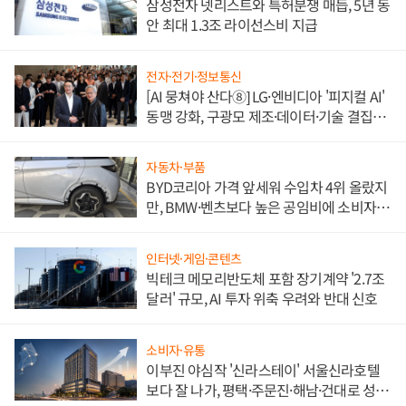
삼성전자 넷리스트와 특허분쟁 매듭, 5년 동
안 최대 1.3조 라이선스비 지급
전자·전기·정보통신
[AI 뭉쳐야 산다⑧] LG·엔비디아 '피지컬 AI'
동맹 강화, 구광모 제조·데이터·기술 결집
해 종합 로보틱스 기업으로
자동차·부품
BYD코리아 가격 앞세워 수입차 4위 올랐지
만, BMW·벤츠보다 높은 공임비에 소비자
불만 폭발
인터넷·게임·콘텐츠
빅테크 메모리반도체 포함 장기계약 '2.7조
달러' 규모, AI 투자 위축 우려와 반대 신호
소비자·유통
이부진 야심작 '신라스테이' 서울신라호텔
보다 잘 나가, 평택·주문진·해남·건대로 성