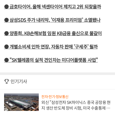
● 금호타이어, 올해 넥센타이어 제치고 2위 되찾을까
● 삼성SDS 주가 내리막, '이재용 프리미엄' 소멸됐나
● 양종희, KB손해보험 임원 KB금융 출신으로 물갈이
● 개별소비세 인하 연장, 자동차 판매 '구세주' 될까
● "SK텔레콤의 실적 견인차는 미디어플랫폼 사업"
인기기사
전자·전기·정보통신
외신 "삼성전자 SK하이닉스 중국 공장용 현
지 생산 반도체 장비 시험, 미국 수출통제 대
비"