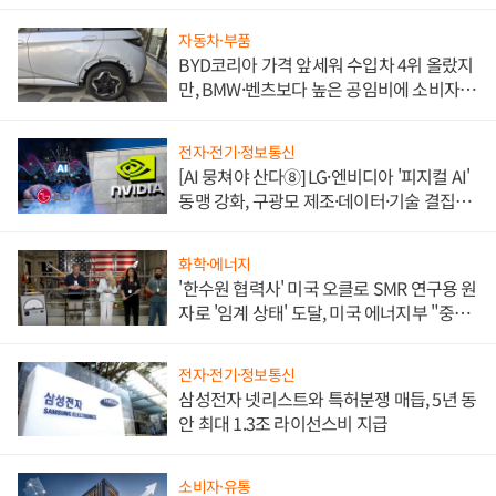
쌍끌이'로 내수 방어
자동차·부품
BYD코리아 가격 앞세워 수입차 4위 올랐지
만, BMW·벤츠보다 높은 공임비에 소비자
불만 폭발
전자·전기·정보통신
[AI 뭉쳐야 산다⑧] LG·엔비디아 '피지컬 AI'
동맹 강화, 구광모 제조·데이터·기술 결집
해 종합 로보틱스 기업으로
화학·에너지
'한수원 협력사' 미국 오클로 SMR 연구용 원
자로 '임계 상태' 도달, 미국 에너지부 "중요
한 이정표"
전자·전기·정보통신
삼성전자 넷리스트와 특허분쟁 매듭, 5년 동
안 최대 1.3조 라이선스비 지급
소비자·유통