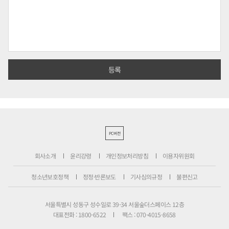
PC버전
회사소개
윤리강령
개인정보처리방침
이용자위원회
청소년보호정책
정정·반론보도
기사심의규정
불편신고
서울특별시 성동구 성수일로 39-34 서울숲더스페이스 12층
대표전화 : 1800-6522
팩스 : 070-4015-8658