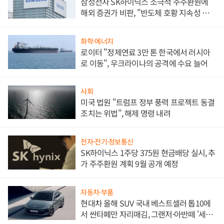
삼성전자 SK하이닉스 소극적 주주환원에
해외 증권가 비판, "반도체 호황 지속성 의
문"
화학·에너지
로이터 "정제연료 3만 톤 한국에서 러시아
로 이동", 우크라이나의 공격에 수요 늘어
사회
미국 법원 "트럼프 정부 풍력 프로젝트 동결
조치는 위법", 해제 명령 내려
전자·전기·정보통신
SK하이닉스 1주당 375원 현금배당 실시, 추
가 주주환원 계획 9월 공개 예정
자동차·부품
현대차 올해 SUV 국내 베스트셀러 톱10에
서 싼타페만 자리매김, 그랜저·아반떼 '세단