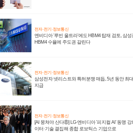
전자·전기·정보통신
엔비디아 '루빈 울트라'에도 HBM4 탑재 검토, 삼
HBM4 수율에 주도권 갈린다
전자·전기·정보통신
삼성전자 넷리스트와 특허분쟁 매듭, 5년 동안 최대
지급
전자·전기·정보통신
[AI 뭉쳐야 산다⑧] LG·엔비디아 '피지컬 AI' 동맹 
이터·기술 결집해 종합 로보틱스 기업으로