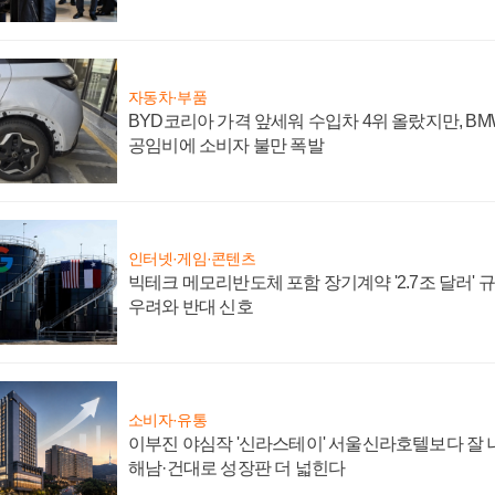
자동차·부품
BYD코리아 가격 앞세워 수입차 4위 올랐지만, B
공임비에 소비자 불만 폭발
인터넷·게임·콘텐츠
빅테크 메모리반도체 포함 장기계약 '2.7조 달러' 규모
우려와 반대 신호
소비자·유통
이부진 야심작 '신라스테이' 서울신라호텔보다 잘 나
해남·건대로 성장판 더 넓힌다