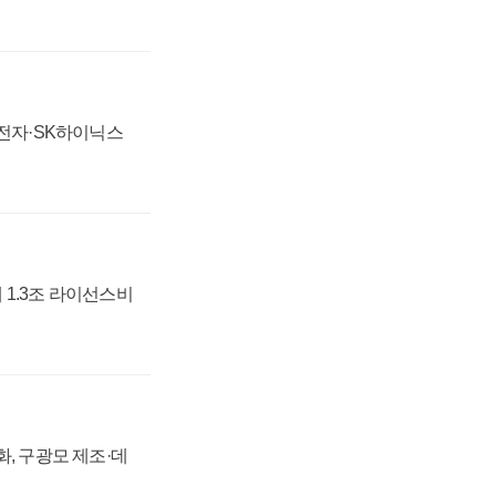
성전자·SK하이닉스
 1.3조 라이선스비
강화, 구광모 제조·데