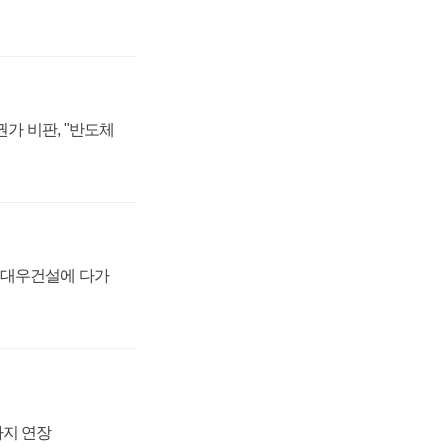
가 비판, "반도체
·대우건설에 다가
까지 연장