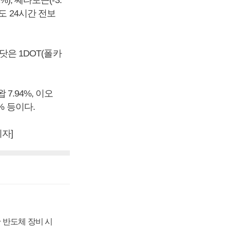
%), 쎄타토큰(-3.
시세도 24시간 전보
닷은 1DOT(폴카
7.94%, 이오
6% 등이다.
자]
 반도체 장비 시