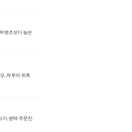
MW·벤츠보다 높은
, AI 투자 위축
가, 평택·주문진·