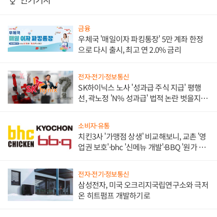
금융
우체국 '매일이자 파킹통장' 5만 계좌 한정
으로 다시 출시, 최고 연 2.0% 금리
전자·전기·정보통신
SK하이닉스 노사 '성과급 주식 지급' 평행
선, 곽노정 'N% 성과급' 법적 논란 벗을지 주
목
소비자·유통
치킨3사 '가맹점 상생' 비교해보니, 교촌 '영
업권 보호'·bhc '신메뉴 개발'·BBQ '원가 부
담'
전자·전기·정보통신
삼성전자, 미국 오크리지국립연구소와 극저
온 히트펌프 개발하기로