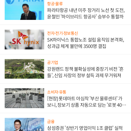
항공·물류
파라타항공 내년 미주 장거리 노선 첫 도전,
윤철민 '하이브리드 항공사' 승부수 통할까
전자·전기·정보통신
SK하이닉스 통합노조 설립 움직임 본격화,
성과급 체계 불만에 3500명 결집
공기업
강원랜드 정책 불확실성에 중장기 비전 '흔
들', 신임 사장의 정부 설득 과제 무거워져
소비자·유통
[현장] 롯데마트 야심작 '부산 물류센터' 가
보니, 장보기 상품 자동으로 담는 '로봇 400
대' 장관
금융
삼섬증권 '상반기 영업이익 1조 클럽' 실적