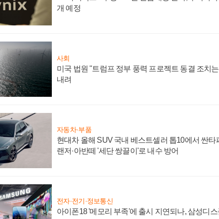
개 예정
사회
미국 법원 "트럼프 정부 풍력 프로젝트 동결 조치는 
내려
자동차·부품
현대차 올해 SUV 국내 베스트셀러 톱10에서 싼타
랜저·아반떼 '세단 쌍끌이'로 내수 방어
전자·전기·정보통신
아이폰18 '메모리 부족'에 출시 지연되나, 삼성디