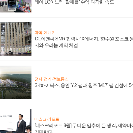
레이 LG이노텍 '탈애플' 수익 다각화 속도
화학·에너지
'DL이앤씨 SMR 협력사' X에너지, '한수원 포스코
지와 우라늄 계약 체결
전자·전기·정보통신
SK하이닉스, 용인 'Y2' 팹과 청주 'M17' 팹 건설에 
데스크 리포트
[데스크리포트 8월] 무더운 입추에 든 생각, 제약
기대한다