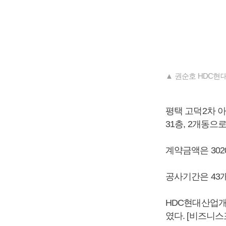
▲ 권순호 HDC현
평택 고덕2차 아
31층, 2개동으
계약금액은 302
공사기간은 43개
HDC현대산업개
였다. [비즈니스