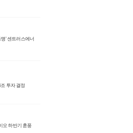
 동맹' 센트러스에너
54조 투자 결정
바이오 하반기 훈풍