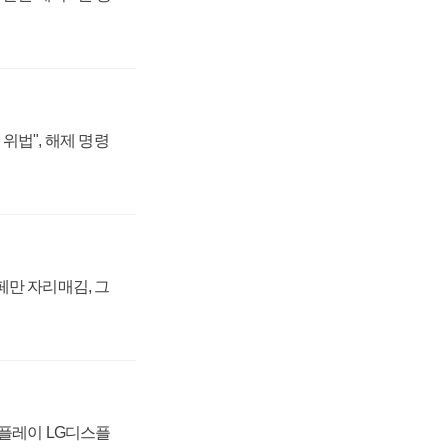
위법", 해제 명령
페만 자리매김, 그
스플레이 LG디스플