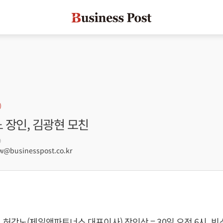
노 장인, 김광현 모친
9
@businesspost.co.kr
 허강노(제일앤파트너스 대표이사) 장인상 = 30일 오전 6시, 빈