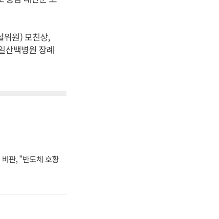
위원) 모친상,
대 일산백병원 장례
비판, "반도체 호황