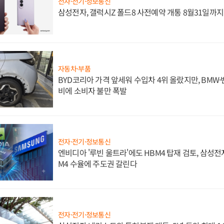
전자·전기·정보통신
삼성전자, 갤럭시Z 폴드8 사전예약 개통 8월31일까
자동차·부품
BYD코리아 가격 앞세워 수입차 4위 올랐지만, BMW
비에 소비자 불만 폭발
전자·전기·정보통신
엔비디아 '루빈 울트라'에도 HBM4 탑재 검토, 삼성전
M4 수율에 주도권 갈린다
전자·전기·정보통신