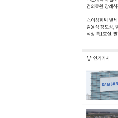
건의료원 장례식장 2
△이성희씨 별세,
김윤식 장모상, 
식장 특1호실, 발인 
인기기사