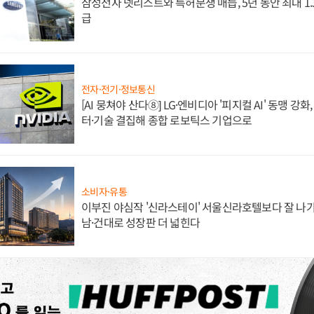
삼성전자 넷리스트와 특허분쟁 매듭, 5년 동안 최대 1
급
전자·전기·정보통신
[AI 뭉쳐야 산다⑧] LG·엔비디아 '피지컬 AI' 동맹 강
터·기술 결집해 종합 로보틱스 기업으로
소비자·유통
이부진 야심작 '신라스테이' 서울신라호텔보다 잘 나가
남·건대로 성장판 더 넓힌다