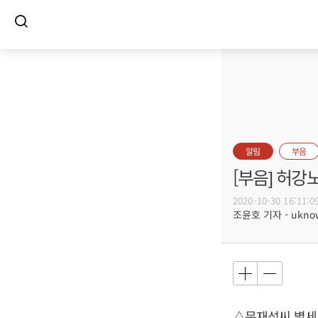
알림
부음
[부음] 허강
2020-10-30 16:11:0
조윤호 기자 - uknow
△문재석씨 별세,