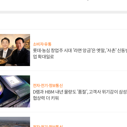
소비자·유통
롯데·농심 창업주 시대 '라면 앙금'은 옛말, '사촌' 신
업 확대일로
전자·전기·정보통신
D램과 HBM 내년 물량도 '품절', 고객사 위기감이 삼
협상력 더 키워
전자·전기·정보통신