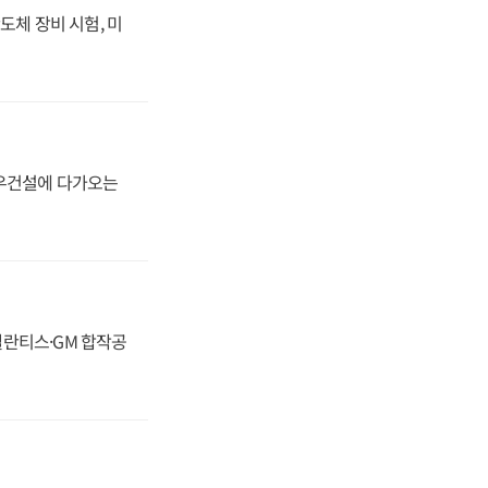
도체 장비 시험, 미
대우건설에 다가오는
스텔란티스·GM 합작공