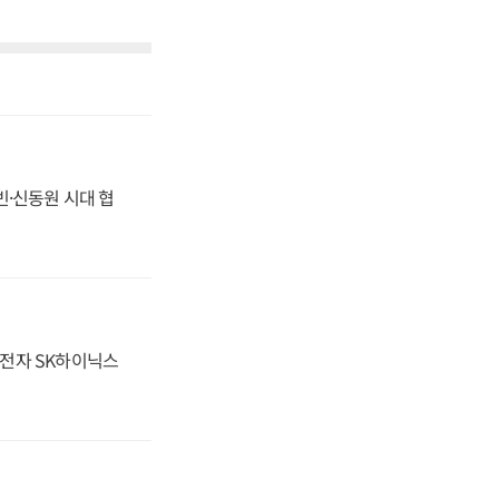
동빈·신동원 시대 협
성전자 SK하이닉스