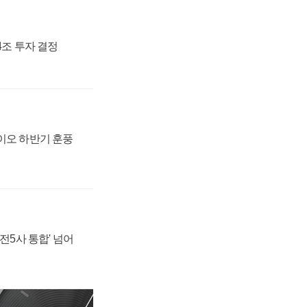
54조 투자 결정
바이오 하반기 훈풍
발전5사 통합' 넘어