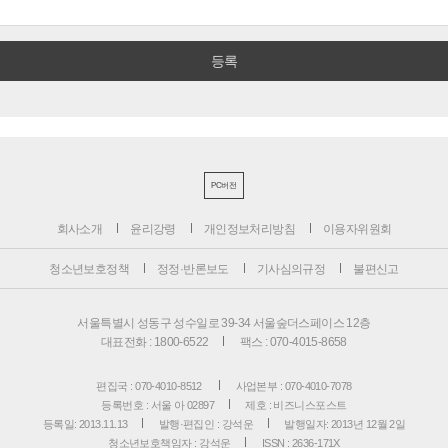
PC버전
회사소개
윤리강령
개인정보처리방침
이용자위원회
청소년보호정책
정정·반론보도
기사심의규정
불편신고
서울특별시 성동구 성수일로 39-34 서울숲더스페이스 12층
대표전화 : 1800-6522
팩스 : 070-4015-8658
편집국 : 070-4010-8512
사업본부 : 070-4010-7078
등록번호 : 서울 아 02897
제호 : 비즈니스포스트
등록일: 2013.11.13
발행·편집인 : 강석운
발행일자: 2013년 12월 2일
청소년보호책임자 : 강석운
ISSN : 2636-171X