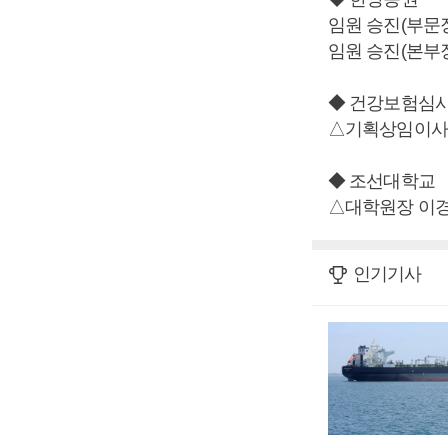
임원 승진(부문
임원 승진(본부
◆ 건강보험심
△기획상임이사
◆ 조선대학교
△대학원장 이
인기기사