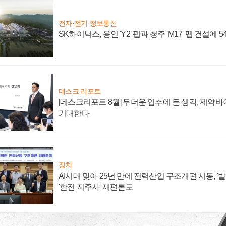
전자·전기·정보통신
SK하이닉스, 용인 'Y2' 팹과 청주 'M17' 팹 건설에 
데스크 리포트
[데스크리포트 8월] 무더운 입추에 든 생각, 제약
기대한다
정치
AI시대 맞아 25년 만에 전력산업 구조개편 시동, '
'한전 지주사' 재편론도