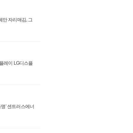
페만 자리매김, 그
스플레이 LG디스플
 동맹' 센트러스에너