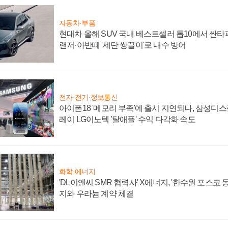
자동차·부품
현대차 올해 SUV 국내 베스트셀러 톱10에서 싼타
랜저·아반떼 '세단 쌍끌이'로 내수 방어
전자·전기·정보통신
아이폰18 '메모리 부족'에 출시 지연되나, 삼성디
레이 LG이노텍 '탈애플' 수익 다각화 속도
화학·에너지
'DL이앤씨 SMR 협력사' X에너지, '한수원 포스코
지와 우라늄 계약 체결