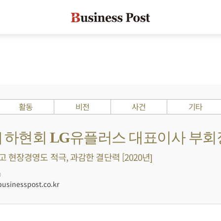
활동
비전
사건
기타
s ?] 하현회 LG유플러스 대표이사 부회
 현장경영도 적극, 과감한 결단력 [2020년]
0
sinesspost.co.kr