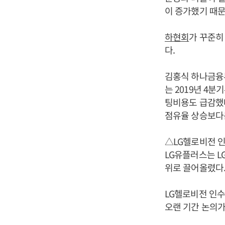
이 증가했기 때문
하현회
가 꾸준히
다.
김홍식 하나금융투
는 2019년 4
팅비용도 급감했다
점유율 상승보다는
△LG헬로비전 
LG유플러스는 L
위로 끌어올렸다
LG헬로비전 인수
오랜 기간 논의가