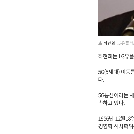
▲
하현회
LG유플러
하현회
는 LG유
5G(5세대) 이
다.
5G통신이라는 새
속하고 있다.
1956년 12월
경영학 석사학위