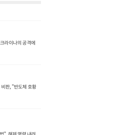
 우크라이나의 공격에
비판, "반도체 호황
법", 해제 명령 내려