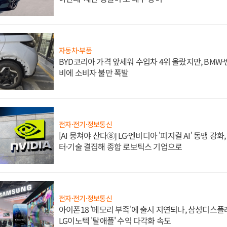
자동차·부품
BYD코리아 가격 앞세워 수입차 4위 올랐지만, BMW
비에 소비자 불만 폭발
전자·전기·정보통신
[AI 뭉쳐야 산다⑧] LG·엔비디아 '피지컬 AI' 동맹 강
터·기술 결집해 종합 로보틱스 기업으로
전자·전기·정보통신
아이폰18 '메모리 부족'에 출시 지연되나, 삼성디스
LG이노텍 '탈애플' 수익 다각화 속도