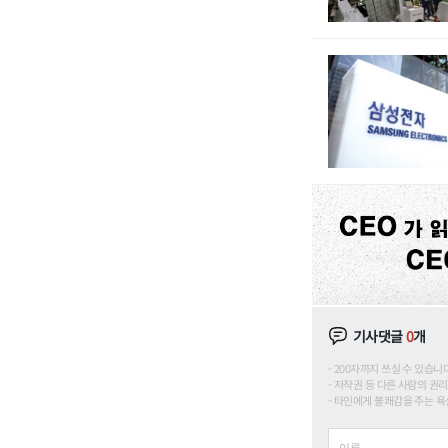
기사댓글
0
개
200자까지 쓰실 수 있습니다. (
저작권 등 다른 사람의 권리
타인에게 불쾌감을 주는 욕설