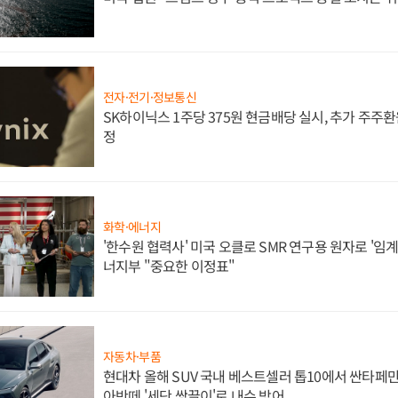
전자·전기·정보통신
SK하이닉스 1주당 375원 현금배당 실시, 추가 주주환
정
화학·에너지
'한수원 협력사' 미국 오클로 SMR 연구용 원자로 '임계 
너지부 "중요한 이정표"
자동차·부품
현대차 올해 SUV 국내 베스트셀러 톱10에서 싼타페만
아반떼 '세단 쌍끌이'로 내수 방어