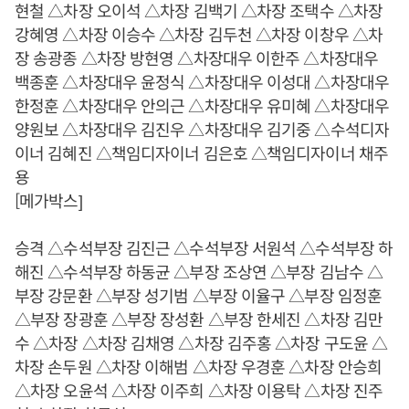
현철 △차장 오이석 △차장 김백기 △차장 조택수 △차장
강혜영 △차장 이승수 △차장 김두천 △차장 이창우 △차
장 송광종 △차장 방현영 △차장대우 이한주 △차장대우
백종훈 △차장대우 윤정식 △차장대우 이성대 △차장대우
한정훈 △차장대우 안의근 △차장대우 유미혜 △차장대우
양원보 △차장대우 김진우 △차장대우 김기중 △수석디자
이너 김혜진 △책임디자이너 김은호 △책임디자이너 채주
용
[메가박스]
승격 △수석부장 김진근 △수석부장 서원석 △수석부장 하
해진 △수석부장 하동균 △부장 조상연 △부장 김남수 △
부장 강문환 △부장 성기범 △부장 이율구 △부장 임정훈
△부장 장광훈 △부장 장성환 △부장 한세진 △차장 김만
수 △차장 △차장 김채영 △차장 김주홍 △차장 구도윤 △
차장 손두원 △차장 이해범 △차장 우경훈 △차장 안승희
△차장 오윤석 △차장 이주희 △차장 이용탁 △차장 진주