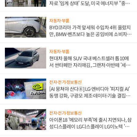
자로 '임계 상태' 도달, 미국 에너지부 "중요
한 이정표"
자동차·부품
BYD코리아 가격 앞세워 수입차 4위 올랐지
만, BMW·벤츠보다 높은 공임비에 소비자
불만 폭발
자동차·부품
현대차 올해 SUV 국내 베스트셀러 톱10에
서 싼타페만 자리매김, 그랜저·아반떼 '세단
쌍끌이'로 내수 방어
전자·전기·정보통신
[AI 뭉쳐야 산다⑧] LG·엔비디아 '피지컬 AI'
동맹 강화, 구광모 제조·데이터·기술 결집
해 종합 로보틱스 기업으로
전자·전기·정보통신
아이폰18 '메모리 부족'에 출시 지연되나, 삼
성디스플레이 LG디스플레이 LG이노텍 '탈
애플' 수익 다각화 속도