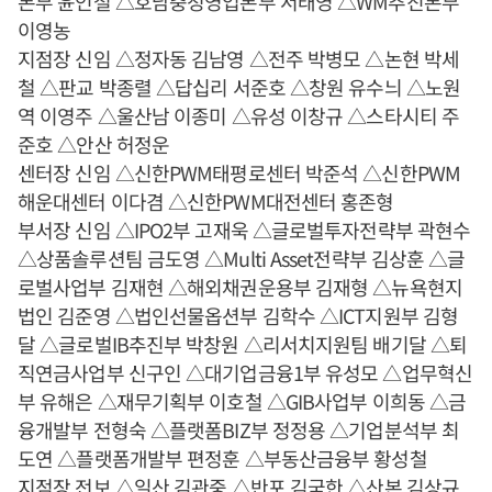
본부 윤인철 △호남충청영업본부 서태영 △WM추진본부
이영농
지점장 신임 △정자동 김남영 △전주 박병모 △논현 박세
철 △판교 박종렬 △답십리 서준호 △창원 유수늬 △노원
역 이영주 △울산남 이종미 △유성 이창규 △스타시티 주
준호 △안산 허정운
센터장 신임 △신한PWM태평로센터 박준석 △신한PWM
해운대센터 이다겸 △신한PWM대전센터 홍존형
부서장 신임 △IPO2부 고재욱 △글로벌투자전략부 곽현수
△상품솔루션팀 금도영 △Multi Asset전략부 김상훈 △글
로벌사업부 김재현 △해외채권운용부 김재형 △뉴욕현지
법인 김준영 △법인선물옵션부 김학수 △ICT지원부 김형
달 △글로벌IB추진부 박창원 △리서치지원팀 배기달 △퇴
직연금사업부 신구인 △대기업금융1부 유성모 △업무혁신
부 유해은 △재무기획부 이호철 △GIB사업부 이희동 △금
융개발부 전형숙 △플랫폼BIZ부 정정용 △기업분석부 최
도연 △플랫폼개발부 편정훈 △부동산금융부 황성철
지점장 전보 △일산 김관중 △반포 김국한 △산본 김상규