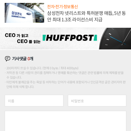
전자·전기·정보통신
삼성전자 넷리스트와 특허분쟁 매듭, 5년 동
안 최대 1.3조 라이선스비 지급
기사댓글
0
개
200자까지 쓰실 수 있습니다. (현재 0 byte / 최대 400byte)
저작권 등 다른 사람의 권리를 침해하거나 명예를 훼손하는 댓글은 관련 법률에 의해 제재를 받을
수 있습니다.
타인에게 불쾌감을 주는 욕설 등 비하하는 단어가 내용에 포함되거나 인신공격성 글은 관리자의 판
단에 의해 삭제 합니다.