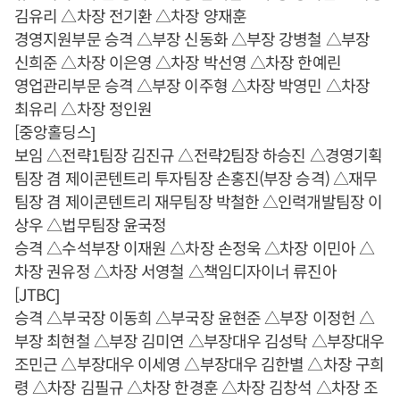
김유리 △차장 전기환 △차장 양재훈
경영지원부문 승격 △부장 신동화 △부장 강병철 △부장
신희준 △차장 이은영 △차장 박선영 △차장 한예린
영업관리부문 승격 △부장 이주형 △차장 박영민 △차장
최유리 △차장 정인원
[중앙홀딩스]
보임 △전략1팀장 김진규 △전략2팀장 하승진 △경영기획
팀장 겸 제이콘텐트리 투자팀장 손홍진(부장 승격) △재무
팀장 겸 제이콘텐트리 재무팀장 박철한 △인력개발팀장 이
상우 △법무팀장 윤국정
승격 △수석부장 이재원 △차장 손정욱 △차장 이민아 △
차장 권유정 △차장 서영철 △책임디자이너 류진아
[JTBC]
승격 △부국장 이동희 △부국장 윤현준 △부장 이정헌 △
부장 최현철 △부장 김미연 △부장대우 김성탁 △부장대우
조민근 △부장대우 이세영 △부장대우 김한별 △차장 구희
령 △차장 김필규 △차장 한경훈 △차장 김창석 △차장 조