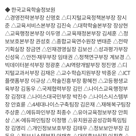
◆ 한국교육학술정보원
△경영전략본부장 신명호 △디지털교육정책본부장 장시
준 △교육서비스본부장 김진숙 △대학학술본부장 장상현
△교육행정본부장 이두영 △교육재정본부장 김세훈 △정
보보호본부장 권성호 △종합교육연수원장 변태준 △전략
기획실장 장금연 △인재경영실장 김보선 △성과평가부장
신성욱 △안전·재무부장 임태권 △정책연구부장 계보경 △
빅데이터분석부장 정광훈 △AI역량개발부장 정진명 △디
지털교과서부장 김재은 △교수학습지원부장 박종운 △ICT
플랫폼부장 이규상 △학술진흥부장 황혜전 △고등평생교
육부장 김동우 △국제협력부장 김민 △나이스교육행정부
장 김정대 △나이스대국민부장 박진수 △나이스시스템부
장 안효륜 △4세대나이스구축팀장 김은재 △재해복구팀장
주상훈 △에듀파인부장 최종수 △유아교육정보부장 안희
상 △K-에듀파인팀장 이정행 △유치원공공성강화특임팀
장 김영리 △개인정보보호부장 김태우 △정보보안부장 김
동우 △정보시스템부장 안재호 △대외홍보실장 이창훈 △