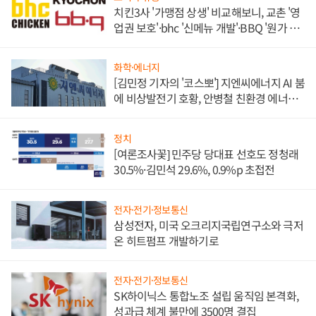
치킨3사 '가맹점 상생' 비교해보니, 교촌 '영
업권 보호'·bhc '신메뉴 개발'·BBQ '원가 부
담'
화학·에너지
[김민정 기자의 '코스뽀'] 지엔씨에너지 AI 붐
에 비상발전기 호황, 안병철 친환경 에너지
발전전문기업 향한다
정치
[여론조사꽃] 민주당 당대표 선호도 정청래
30.5%·김민석 29.6%, 0.9%p 초접전
전자·전기·정보통신
삼성전자, 미국 오크리지국립연구소와 극저
온 히트펌프 개발하기로
전자·전기·정보통신
SK하이닉스 통합노조 설립 움직임 본격화,
성과급 체계 불만에 3500명 결집