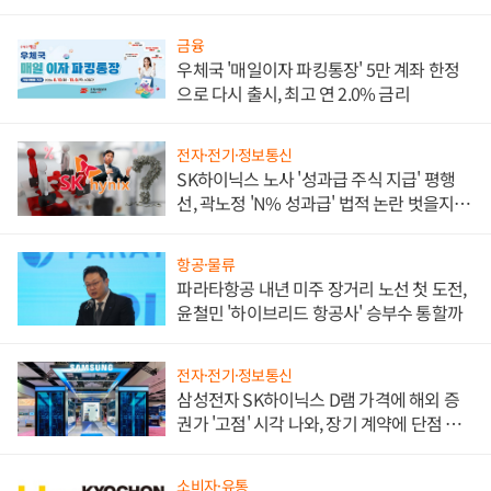
금융
우체국 '매일이자 파킹통장' 5만 계좌 한정
으로 다시 출시, 최고 연 2.0% 금리
전자·전기·정보통신
SK하이닉스 노사 '성과급 주식 지급' 평행
선, 곽노정 'N% 성과급' 법적 논란 벗을지 주
목
항공·물류
파라타항공 내년 미주 장거리 노선 첫 도전,
윤철민 '하이브리드 항공사' 승부수 통할까
전자·전기·정보통신
삼성전자 SK하이닉스 D램 가격에 해외 증
권가 '고점' 시각 나와, 장기 계약에 단점 부
각
소비자·유통