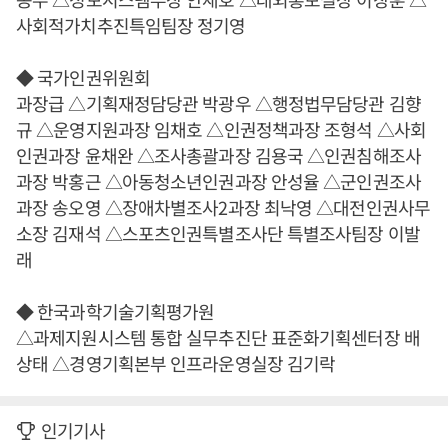
사회적가치추진특임팀장 정기영
◆ 국가인권위원회
과장급 △기획재정담당관 박광우 △행정법무담당관 김향
규 △운영지원과장 임채호 △인권정책과장 조형석 △사회
인권과장 윤채완 △조사총괄과장 김용국 △인권침해조사
과장 박홍근 △아동청소년인권과장 안성율 △군인권조사
과장 송오영 △장애차별조사2과장 최낙영 △대전인권사무
소장 김재석 △스포츠인권특별조사단 특별조사팀장 이발
래
◆ 한국과학기술기획평가원
△과제지원시스템 통합 실무추진단 표준화기획센터장 배
상태 △경영기획본부 인프라운영실장 김기락
인기기사