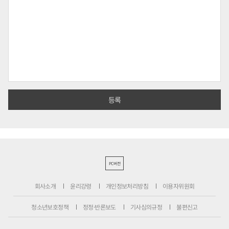
PC버전
회사소개
윤리강령
개인정보처리방침
이용자위원회
청소년보호정책
정정·반론보도
기사심의규정
불편신고