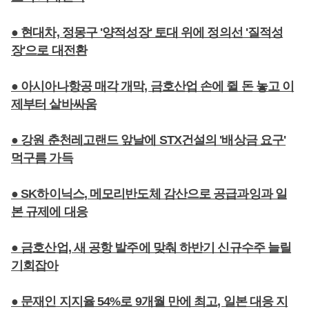
● 현대차, 정몽구 '양적성장' 토대 위에 정의선 '질적성
장'으로 대전환
● 아시아나항공 매각 개막, 금호산업 손에 쥘 돈 놓고 이
제부터 샅바싸움
● 강원 춘천레고랜드 앞날에 STX건설의 '배상금 요구'
먹구름 가득
● SK하이닉스, 메모리반도체 감산으로 공급과잉과 일
본 규제에 대응
● 금호산업, 새 공항 발주에 맞춰 하반기 신규수주 늘릴
기회잡아
● 문재인 지지율 54%로 9개월 만에 최고, 일본 대응 지