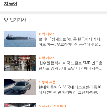
지 늘어
인기기사
화학·에너지
로이터 "정제연료 3만 톤 한국에서 러시
아로 이동", 우크라이나의 공격에 수요 늘
어
화학·에너지
'한수원 협력사' 미국 오클로 SMR 연구용
원자로 '임계 상태' 도달, 미국 에너지부
"중요한 이정표"
자동차·부품
현대차 올해 SUV 국내 베스트셀러 톱10
에서 싼타페만 자리매김, 그랜저·아반떼
'세단 쌍끌이'로 내수 방어
전자·전기·정보통신