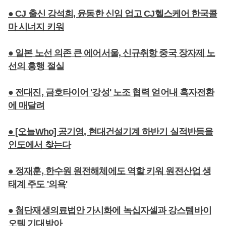
● CJ 출신 강석희, 윤동한 신임 업고 CJ헬스케어 한국콜
마 시너지 키워
● 일본 노선 의존 큰 에어서울, 신규취항 중국 장자제 노
선의 흥행 절실
● 전대진, 금호타이어 '강성' 노조 협력 얻어내 흑자전환
에 매달려
● [오늘Who] 공기영, 현대건설기계 하반기 실적반등을
인도에서 찾는다
● 정재훈, 한수원 원전해체에도 역할 키워 원전산업 생
태계 주도 '의욕'
● 첨단재생의료법안 가시화에 녹십자셀과 강스템바이
오텍 기대받아