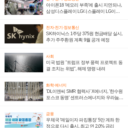
아이폰18 '메모리 부족'에 출시 지연되나,
삼성디스플레이 LG디스플레이 LG이노
텍 '탈애플' 수익 다각화 속도
전자·전기·정보통신
SK하이닉스 1주당 375원 현금배당 실시,
추가 주주환원 계획 9월 공개 예정
사회
미국 법원 "트럼프 정부 풍력 프로젝트 동
결 조치는 위법", 해제 명령 내려
화학·에너지
'DL이앤씨 SMR 협력사' X에너지, '한수원
포스코 동맹' 센트러스에너지와 우라늄
계약 체결
금융
우체국 '매일이자 파킹통장' 5만 계좌 한
정으로 다시 출시, 최고 연 2.0% 금리