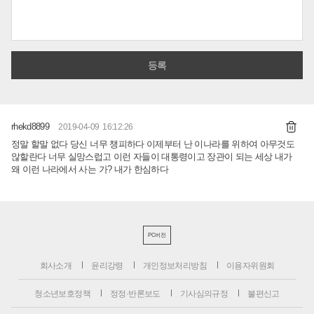
rhekd8899
2019-04-09 16:12:26
정말 할말 없다 당신 너무 챙피하다 이제부터 난 이나라를 위하여 아무것도
않할란다 너무 실망스럽고 이런 자들이 대통령이고 장관이 되는 세상 내가
왜 이런 나라에서 사는 가? 내가 한심하다
PC버전
회사소개
윤리강령
개인정보처리방침
이용자위원회
청소년보호정책
정정·반론보도
기사심의규정
불편신고