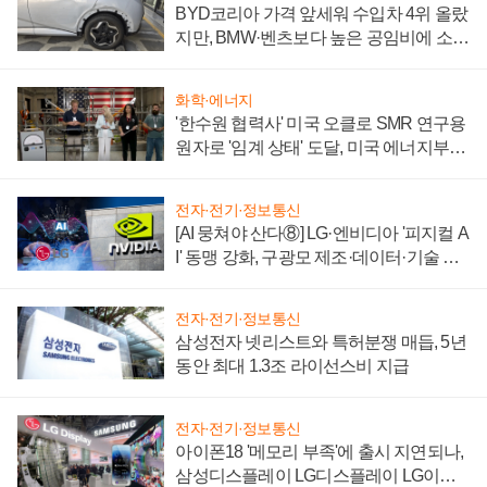
BYD코리아 가격 앞세워 수입차 4위 올랐
지만, BMW·벤츠보다 높은 공임비에 소비
자 불만 폭발
화학·에너지
'한수원 협력사' 미국 오클로 SMR 연구용
원자로 '임계 상태' 도달, 미국 에너지부
"중요한 이정표"
전자·전기·정보통신
[AI 뭉쳐야 산다⑧] LG·엔비디아 '피지컬 A
I' 동맹 강화, 구광모 제조·데이터·기술 결
집해 종합 로보틱스 기업으로
전자·전기·정보통신
삼성전자 넷리스트와 특허분쟁 매듭, 5년
동안 최대 1.3조 라이선스비 지급
전자·전기·정보통신
아이폰18 '메모리 부족'에 출시 지연되나,
삼성디스플레이 LG디스플레이 LG이노