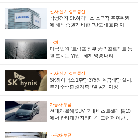
어
전자·전기·정보통신
삼성전자 SK하이닉스 소극적 주주환원
에 해외 증권가 비판, "반도체 호황 지속
성 의문"
사회
미국 법원 "트럼프 정부 풍력 프로젝트 동
결 조치는 위법", 해제 명령 내려
전자·전기·정보통신
SK하이닉스 1주당 375원 현금배당 실시,
추가 주주환원 계획 9월 공개 예정
자동차·부품
현대차 올해 SUV 국내 베스트셀러 톱10
에서 싼타페만 자리매김, 그랜저·아반떼
'세단 쌍끌이'로 내수 방어
자동차·부품