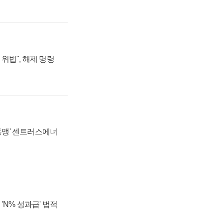
위법", 해제 명령
 동맹' 센트러스에너
'N% 성과급' 법적