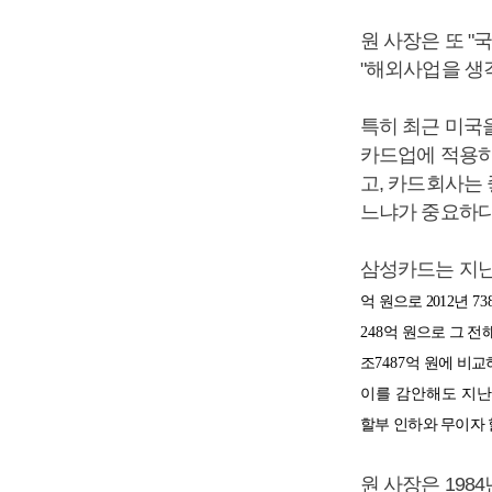
원 사장은 또 "
"해외사업을 생각
특히 최근 미국
카드업에 적용하
고, 카드회사는
느냐가 중요하다
삼성카드는 지난
억 원으로 2012년
7
3
248
억 원으로 그 전
조
7
487
억 원에 비
이를 감안해도 지난
할부 인하와 무이자 
원 사장은 19