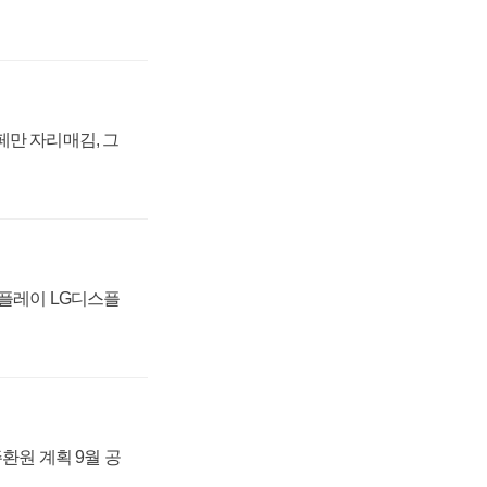
페만 자리매김, 그
스플레이 LG디스플
주환원 계획 9월 공