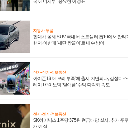
국 에너지부 "중요한 이정표"
자동차·부품
현대차 올해 SUV 국내 베스트셀러 톱10에서 싼타
랜저·아반떼 '세단 쌍끌이'로 내수 방어
전자·전기·정보통신
아이폰18 '메모리 부족'에 출시 지연되나, 삼성디
레이 LG이노텍 '탈애플' 수익 다각화 속도
전자·전기·정보통신
SK하이닉스 1주당 375원 현금배당 실시, 추가 주
개 예정