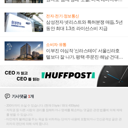
"중요한 이정표"
전자·전기·정보통신
삼성전자 넷리스트와 특허분쟁 매듭, 5년
동안 최대 1.3조 라이선스비 지급
소비자·유통
이부진 야심작 '신라스테이' 서울신라호
텔보다 잘 나가, 평택·주문진·해남·건대로
성장판 더 넓힌다
기사댓글
1
개
200자까지 쓰실 수 있습니다. (현재 0 byte / 최대 400byte)
저작권 등 다른 사람의 권리를 침해하거나 명예를 훼손하는 댓글은 관련 법률에 의해 제재
를 받을 수 있습니다.
타인에게 불쾌감을 주는 욕설 등 비하하는 단어가 내용에 포함되거나 인신공격성 글은 관
리자의 판단에 의해 삭제 합니다.