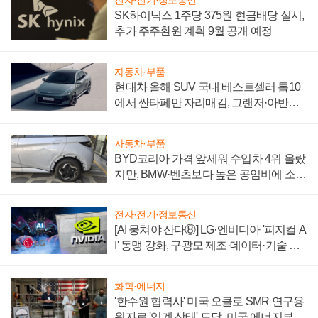
전자·전기·정보통신
SK하이닉스 1주당 375원 현금배당 실시,
추가 주주환원 계획 9월 공개 예정
자동차·부품
현대차 올해 SUV 국내 베스트셀러 톱10
에서 싼타페만 자리매김, 그랜저·아반떼
'세단 쌍끌이'로 내수 방어
자동차·부품
BYD코리아 가격 앞세워 수입차 4위 올랐
지만, BMW·벤츠보다 높은 공임비에 소비
자 불만 폭발
전자·전기·정보통신
[AI 뭉쳐야 산다⑧] LG·엔비디아 '피지컬 A
I' 동맹 강화, 구광모 제조·데이터·기술 결
집해 종합 로보틱스 기업으로
화학·에너지
'한수원 협력사' 미국 오클로 SMR 연구용
원자로 '임계 상태' 도달, 미국 에너지부