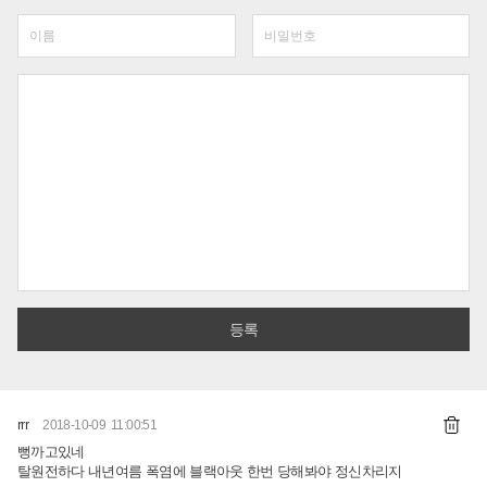
rrr
2018-10-09 11:00:51
뻥까고있네
탈원전하다 내년여름 폭염에 블랙아웃 한번 당해봐야 정신차리지