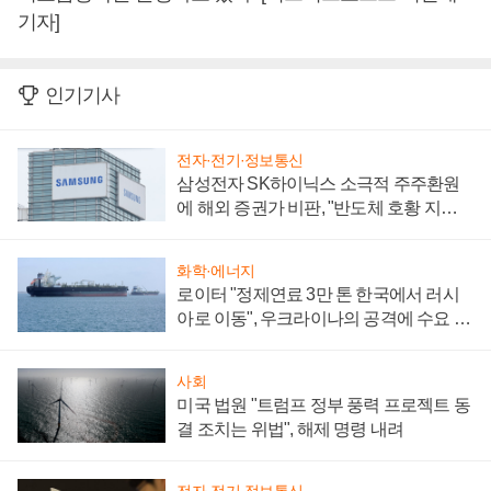
기자]
인기기사
전자·전기·정보통신
삼성전자 SK하이닉스 소극적 주주환원
에 해외 증권가 비판, "반도체 호황 지속
성 의문"
화학·에너지
로이터 "정제연료 3만 톤 한국에서 러시
아로 이동", 우크라이나의 공격에 수요 늘
어
사회
미국 법원 "트럼프 정부 풍력 프로젝트 동
결 조치는 위법", 해제 명령 내려