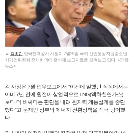
▲
김종갑
한국전력공사 사장이 7월25일 국회 산업통상자원중소벤
처기업위원회 전체회의에 출석해 보고자료를 살펴보고 있다. <연합
뉴스>
김 사장은 7월 업무보고에서 “이전에 일했던 직장에서는
이미 7년 전에 원전이 상업적으로 LNG(액화천연가스)
보다 더 비싸다는 판단을 내려 원자력 계통설계를 중단
했다”고
문재인
정부의 에너지 전환정책을 적극 방어했
다.
김 사장이 이전에 일했던 직장은 발전 인프라분야의 선