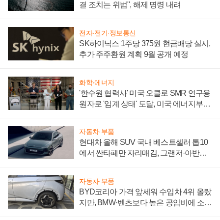
결 조치는 위법", 해제 명령 내려
전자·전기·정보통신
SK하이닉스 1주당 375원 현금배당 실시,
추가 주주환원 계획 9월 공개 예정
화학·에너지
'한수원 협력사' 미국 오클로 SMR 연구용
원자로 '임계 상태' 도달, 미국 에너지부
"중요한 이정표"
자동차·부품
현대차 올해 SUV 국내 베스트셀러 톱10
에서 싼타페만 자리매김, 그랜저·아반떼
'세단 쌍끌이'로 내수 방어
자동차·부품
BYD코리아 가격 앞세워 수입차 4위 올랐
지만, BMW·벤츠보다 높은 공임비에 소비
자 불만 폭발