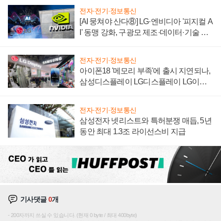
전자·전기·정보통신
[AI 뭉쳐야 산다⑧] LG·엔비디아 '피지컬 A
I' 동맹 강화, 구광모 제조·데이터·기술 결
집해 종합 로보틱스 기업으로
전자·전기·정보통신
아이폰18 '메모리 부족'에 출시 지연되나,
삼성디스플레이 LG디스플레이 LG이노
텍 '탈애플' 수익 다각화 속도
전자·전기·정보통신
삼성전자 넷리스트와 특허분쟁 매듭, 5년
동안 최대 1.3조 라이선스비 지급
기사댓글
0
개
200자까지 쓰실 수 있습니다. (현재 0 byte / 최대 400byte)