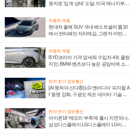
원자로 '임계 상태' 도달, 미국 에너지부
"중요한 이정표"
자동차·부품
현대차 올해 SUV 국내 베스트셀러 톱10
에서 싼타페만 자리매김, 그랜저·아반떼
'세단 쌍끌이'로 내수 방어
자동차·부품
BYD코리아 가격 앞세워 수입차 4위 올랐
지만, BMW·벤츠보다 높은 공임비에 소비
자 불만 폭발
전자·전기·정보통신
[AI 뭉쳐야 산다⑧] LG·엔비디아 '피지컬 A
I' 동맹 강화, 구광모 제조·데이터·기술 결
집해 종합 로보틱스 기업으로
전자·전기·정보통신
아이폰18 '메모리 부족'에 출시 지연되나,
삼성디스플레이 LG디스플레이 LG이노
텍 '탈애플' 수익 다각화 속도