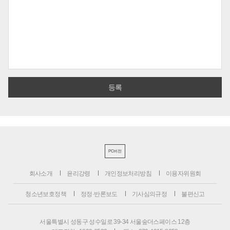
PC버전
회사소개
윤리강령
개인정보처리방침
이용자위원회
청소년보호정책
정정·반론보도
기사심의규정
불편신고
서울특별시 성동구 성수일로 39-34 서울숲더스페이스 12층