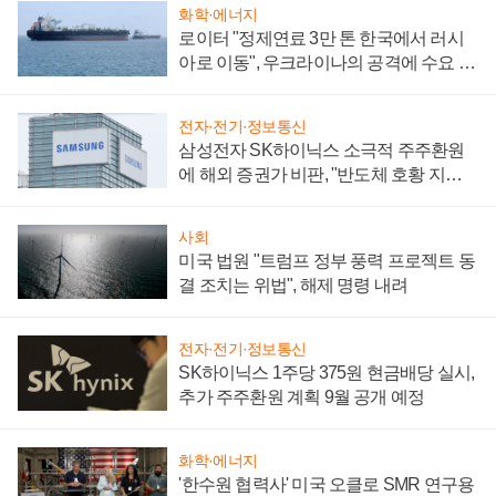
화학·에너지
로이터 "정제연료 3만 톤 한국에서 러시
아로 이동", 우크라이나의 공격에 수요 늘
어
전자·전기·정보통신
삼성전자 SK하이닉스 소극적 주주환원
에 해외 증권가 비판, "반도체 호황 지속
성 의문"
사회
미국 법원 "트럼프 정부 풍력 프로젝트 동
결 조치는 위법", 해제 명령 내려
전자·전기·정보통신
SK하이닉스 1주당 375원 현금배당 실시,
추가 주주환원 계획 9월 공개 예정
화학·에너지
'한수원 협력사' 미국 오클로 SMR 연구용