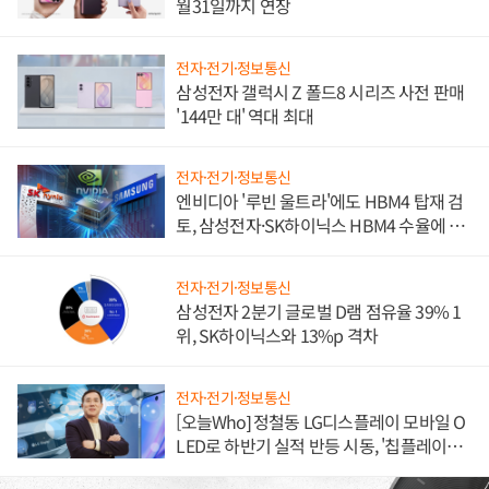
월31일까지 연장
전자·전기·정보통신
삼성전자 갤럭시 Z 폴드8 시리즈 사전 판매
'144만 대' 역대 최대
전자·전기·정보통신
엔비디아 '루빈 울트라'에도 HBM4 탑재 검
토, 삼성전자·SK하이닉스 HBM4 수율에 주
도권 갈린다
전자·전기·정보통신
삼성전자 2분기 글로벌 D램 점유율 39% 1
위, SK하이닉스와 13%p 격차
전자·전기·정보통신
[오늘Who] 정철동 LG디스플레이 모바일 O
LED로 하반기 실적 반등 시동, '칩플레이
션'에 가격 인하 압박은 부담