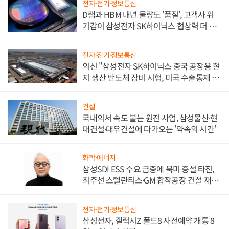
전자·전기·정보통신
D램과 HBM 내년 물량도 '품절', 고객사 위
기감이 삼성전자 SK하이닉스 협상력 더 키
워
전자·전기·정보통신
외신 "삼성전자 SK하이닉스 중국 공장용 현
지 생산 반도체 장비 시험, 미국 수출통제 대
비"
건설
국내외서 속도 붙는 원전 사업, 삼성물산·현
대건설·대우건설에 다가오는 '약속의 시간'
화학·에너지
삼성SDI ESS 수요 급증에 북미 증설 타진,
최주선 스텔란티스·GM 합작공장 건설 재추
진하나
전자·전기·정보통신
삼성전자, 갤럭시Z 폴드8 사전예약 개통 8