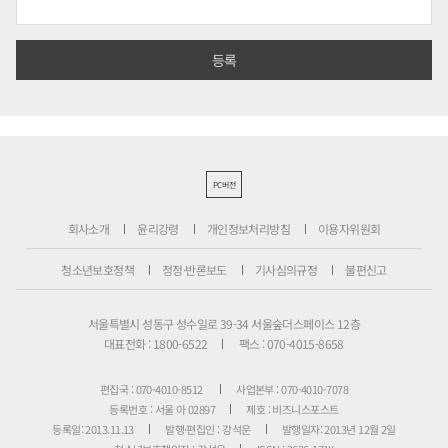
PC버전
회사소개
윤리강령
개인정보처리방침
이용자위원회
청소년보호정책
정정·반론보도
기사심의규정
불편신고
서울특별시 성동구 성수일로 39-34 서울숲더스페이스 12층
대표전화 : 1800-6522
팩스 : 070-4015-8658
편집국 : 070-4010-8512
사업본부 : 070-4010-7078
등록번호 : 서울 아 02897
제호 : 비즈니스포스트
등록일: 2013.11.13
발행·편집인 : 강석운
발행일자: 2013년 12월 2일