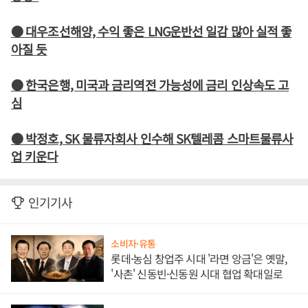
● 대우조선해양, 수익 좋은 LNG운반선 일감 많아 실적 좋
아질 듯
● 한국은행, 미국과 금리역전 가능성에 금리 인상속도 고
심
● 박정호, SK 물류자회사 인수해 SK텔레콤 스마트물류사
업 키운다
인기기사
소비자·유통
롯데·농심 창업주 시대 '라면 앙금'은 옛말,
'사촌' 신동빈·신동원 시대 협업 확대일로