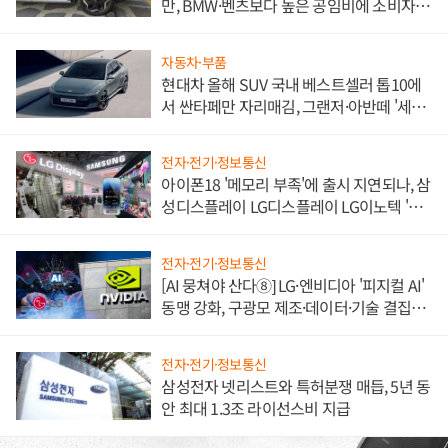
만, BMW·벤츠보다 높은 공임비에 소비자
불만 폭발
자동차·부품
현대차 올해 SUV 국내 베스트셀러 톱10에
서 싼타페만 자리매김, 그랜저·아반떼 '세단
쌍끌이'로 내수 방어
전자·전기·정보통신
아이폰18 '메모리 부족'에 출시 지연되나, 삼
성디스플레이 LG디스플레이 LG이노텍 '탈
애플' 수익 다각화 속도
전자·전기·정보통신
[AI 뭉쳐야 산다⑧] LG·엔비디아 '피지컬 AI'
동맹 강화, 구광모 제조·데이터·기술 결집
해 종합 로보틱스 기업으로
전자·전기·정보통신
삼성전자 넷리스트와 특허분쟁 매듭, 5년 동
안 최대 1.3조 라이선스비 지급