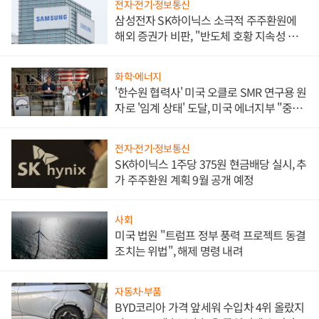
전자·전기·정보통신
삼성전자 SK하이닉스 소극적 주주환원에
해외 증권가 비판, "반도체 호황 지속성 의
문"
화학·에너지
'한수원 협력사' 미국 오클로 SMR 연구용 원
자로 '임계 상태' 도달, 미국 에너지부 "중요
한 이정표"
전자·전기·정보통신
SK하이닉스 1주당 375원 현금배당 실시, 추
가 주주환원 계획 9월 공개 예정
사회
미국 법원 "트럼프 정부 풍력 프로젝트 동결
조치는 위법", 해제 명령 내려
자동차·부품
BYD코리아 가격 앞세워 수입차 4위 올랐지