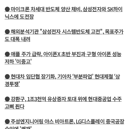
● 마이크론 차세대 반도체 양산 채비, 삼성전자와 SK하이
닉스에 도전장
● 해외분석기관 "삼성전자 시스템반도체 고전", 목표주가
도 대폭 내려
● 애플 주가 급락, 아이폰X 초반 부진과 구형 아이폰 성능
저하 '이중고'
● 현대차 임단협 장기화, 기아차 ‘부분파업’ 현대제철 ‘상
경투쟁’
● 강환구, 1조3천억 유상증자 토대 위에 현대중공업 수주
고삐 죈다
● 주성엔지니어링 야스 비아트론, LG디스플레이 중국공장
승인에 '쾌재'