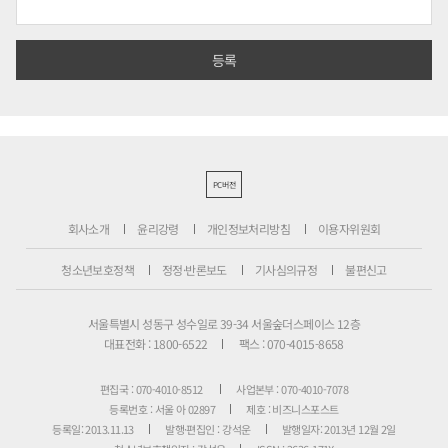
PC버전
회사소개
윤리강령
개인정보처리방침
이용자위원회
청소년보호정책
정정·반론보도
기사심의규정
불편신고
서울특별시 성동구 성수일로 39-34 서울숲더스페이스 12층
대표전화 : 1800-6522
팩스 : 070-4015-8658
편집국 : 070-4010-8512
사업본부 : 070-4010-7078
등록번호 : 서울 아 02897
제호 : 비즈니스포스트
등록일: 2013.11.13
발행·편집인 : 강석운
발행일자: 2013년 12월 2일