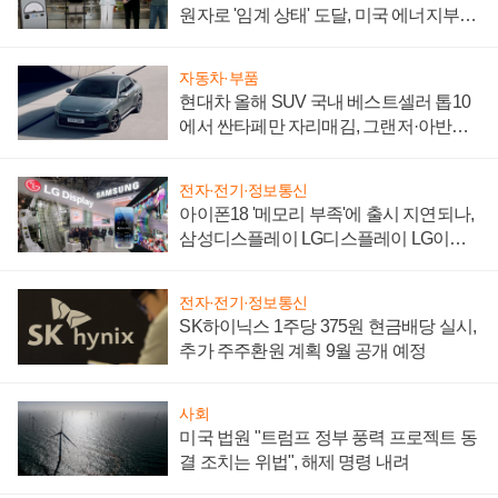
원자로 '임계 상태' 도달, 미국 에너지부
"중요한 이정표"
자동차·부품
현대차 올해 SUV 국내 베스트셀러 톱10
에서 싼타페만 자리매김, 그랜저·아반떼
'세단 쌍끌이'로 내수 방어
전자·전기·정보통신
아이폰18 '메모리 부족'에 출시 지연되나,
삼성디스플레이 LG디스플레이 LG이노
텍 '탈애플' 수익 다각화 속도
전자·전기·정보통신
SK하이닉스 1주당 375원 현금배당 실시,
추가 주주환원 계획 9월 공개 예정
사회
미국 법원 "트럼프 정부 풍력 프로젝트 동
결 조치는 위법", 해제 명령 내려