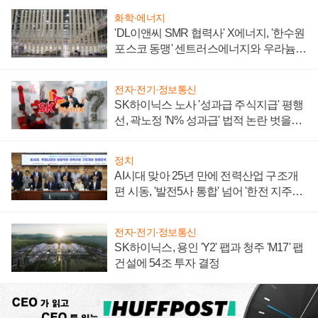
화학·에너지
'DL이앤씨 SMR 협력사' X에너지, '한수원
포스코 동맹' 센트러스에너지와 우라늄
계약 체결
전자·전기·정보통신
SK하이닉스 노사 '성과급 주식지급' 평행
선, 곽노정 'N% 성과급' 법적 논란 벗을지
주목
정치
AI시대 맞아 25년 만에 전력산업 구조개
편 시동, '발전5사 통합' 넘어 '한전 지주사'
재편론도
전자·전기·정보통신
SK하이닉스, 용인 'Y2' 팹과 청주 'M17' 팹
건설에 54조 투자 결정