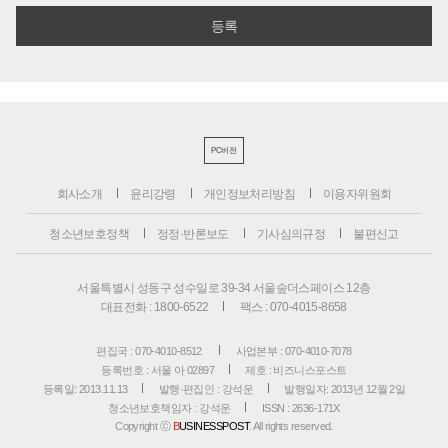
PC버전
회사소개
윤리강령
개인정보처리방침
이용자위원회
청소년보호정책
정정·반론보도
기사심의규정
불편신고
서울특별시 성동구 성수일로 39-34 서울숲더스페이스 12층
대표전화 : 1800-6522
팩스 : 070-4015-8658
편집국 : 070-4010-8512
사업본부 : 070-4010-7078
등록번호 : 서울 아 02897
제호 : 비즈니스포스트
등록일: 2013.11.13
발행·편집인 : 강석운
발행일자: 2013년 12월 2일
청소년보호책임자 : 강석운
ISSN : 2636-171X
Copyright ⓒ
B
USINESSPOST
. All rights reserved.