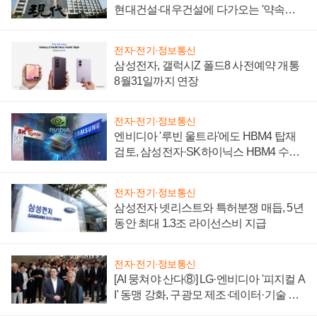
현대건설·대우건설에 다가오는 '약속의
시간'
전자·전기·정보통신
삼성전자, 갤럭시Z 폴드8 사전예약 개통
8월31일까지 연장
전자·전기·정보통신
엔비디아 '루빈 울트라'에도 HBM4 탑재
검토, 삼성전자·SK하이닉스 HBM4 수율
에 주도권 갈린다
전자·전기·정보통신
삼성전자 넷리스트와 특허분쟁 매듭, 5년
동안 최대 1.3조 라이선스비 지급
전자·전기·정보통신
[AI 뭉쳐야 산다⑧] LG·엔비디아 '피지컬 A
I' 동맹 강화, 구광모 제조·데이터·기술 결
집해 종합 로보틱스 기업으로