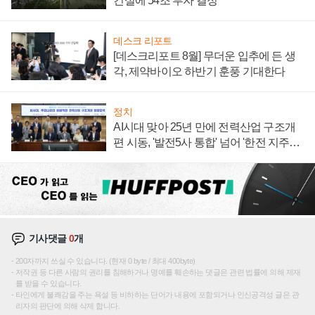
건설에 54조 투자 결정
데스크 리포트
[데스크리포트 8월] 무더운 입추에 든 생
각, 제약바이오 하반기 훈풍 기대한다
정치
AI시대 맞아 25년 만에 전력산업 구조개
편 시동, '발전5사 통합' 넘어 '한전 지주사'
재편론도
기사댓글
0
개
200자까지 쓰실 수 있습니다. (현재 0 byte / 최대 400byte)
저작권 등 다른 사람의 권리를 침해하거나 명예를 훼손하는 댓글은 관련 법률에 의해 제재
를 받을 수 있습니다.
타인에게 불쾌감을 주는 욕설 등 비하하는 단어가 내용에 포함되거나 인신공격성 글은 관
리자의 판단에 의해 삭제 합니다.