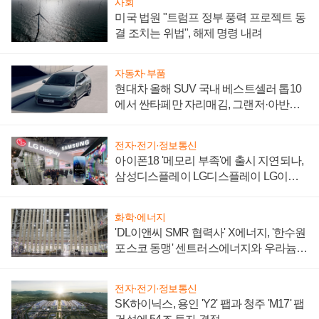
사회
미국 법원 "트럼프 정부 풍력 프로젝트 동
결 조치는 위법", 해제 명령 내려
자동차·부품
현대차 올해 SUV 국내 베스트셀러 톱10
에서 싼타페만 자리매김, 그랜저·아반떼
'세단 쌍끌이'로 내수 방어
전자·전기·정보통신
아이폰18 '메모리 부족'에 출시 지연되나,
삼성디스플레이 LG디스플레이 LG이노
텍 '탈애플' 수익 다각화 속도
화학·에너지
'DL이앤씨 SMR 협력사' X에너지, '한수원
포스코 동맹' 센트러스에너지와 우라늄
계약 체결
전자·전기·정보통신
SK하이닉스, 용인 'Y2' 팹과 청주 'M17' 팹