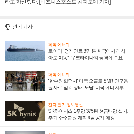
라고 자신했다. [비즈니스포스트 김디모데 기자]
인기기사
화학·에너지
로이터 "정제연료 3만 톤 한국에서 러시
아로 이동", 우크라이나의 공격에 수요 늘
어
화학·에너지
'한수원 협력사' 미국 오클로 SMR 연구용
원자로 '임계 상태' 도달, 미국 에너지부
"중요한 이정표"
전자·전기·정보통신
SK하이닉스 1주당 375원 현금배당 실시,
추가 주주환원 계획 9월 공개 예정