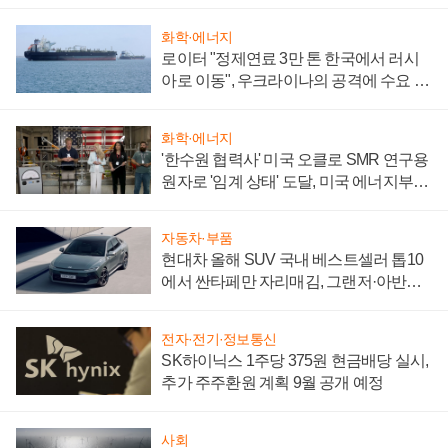
화학·에너지
로이터 "정제연료 3만 톤 한국에서 러시
아로 이동", 우크라이나의 공격에 수요 늘
어
화학·에너지
'한수원 협력사' 미국 오클로 SMR 연구용
원자로 '임계 상태' 도달, 미국 에너지부
"중요한 이정표"
자동차·부품
현대차 올해 SUV 국내 베스트셀러 톱10
에서 싼타페만 자리매김, 그랜저·아반떼
'세단 쌍끌이'로 내수 방어
전자·전기·정보통신
SK하이닉스 1주당 375원 현금배당 실시,
추가 주주환원 계획 9월 공개 예정
사회