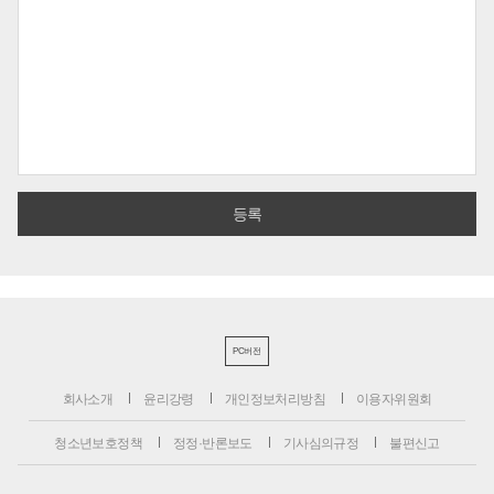
PC버전
회사소개
윤리강령
개인정보처리방침
이용자위원회
청소년보호정책
정정·반론보도
기사심의규정
불편신고