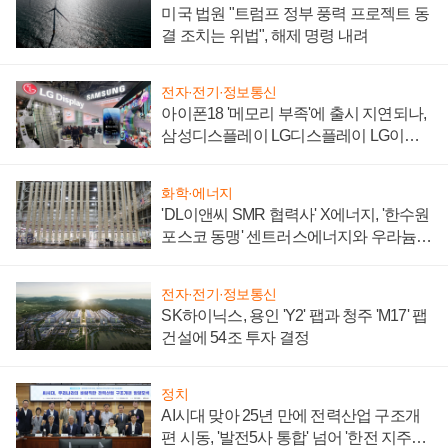
미국 법원 "트럼프 정부 풍력 프로젝트 동
결 조치는 위법", 해제 명령 내려
전자·전기·정보통신
아이폰18 '메모리 부족'에 출시 지연되나,
삼성디스플레이 LG디스플레이 LG이노
텍 '탈애플' 수익 다각화 속도
화학·에너지
'DL이앤씨 SMR 협력사' X에너지, '한수원
포스코 동맹' 센트러스에너지와 우라늄
계약 체결
전자·전기·정보통신
SK하이닉스, 용인 'Y2' 팹과 청주 'M17' 팹
건설에 54조 투자 결정
정치
AI시대 맞아 25년 만에 전력산업 구조개
편 시동, '발전5사 통합' 넘어 '한전 지주사'