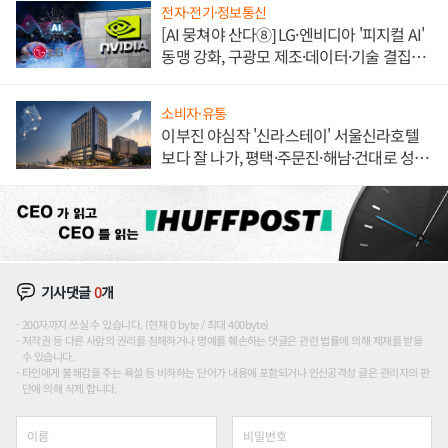
전자·전기·정보통신
[AI 뭉쳐야 산다⑧] LG·엔비디아 '피지컬 AI'
동맹 강화, 구광모 제조·데이터·기술 결집
해 종합 로보틱스 기업으로
소비자·유통
이부진 야심작 '신라스테이' 서울신라호텔
보다 잘 나가, 평택·주문진·해남·건대로 성
장판 더 넓힌다
기사댓글
0
개
200자까지 쓰실 수 있습니다. (현재 0 byte / 최대 400byte)
저작권 등 다른 사람의 권리를 침해하거나 명예를 훼손하는 댓글은 관련 법률에 의해 제재를 받을
수 있습니다.
타인에게 불쾌감을 주는 욕설 등 비하하는 단어가 내용에 포함되거나 인신공격성 글은 관리자의 판
단에 의해 삭제 합니다.