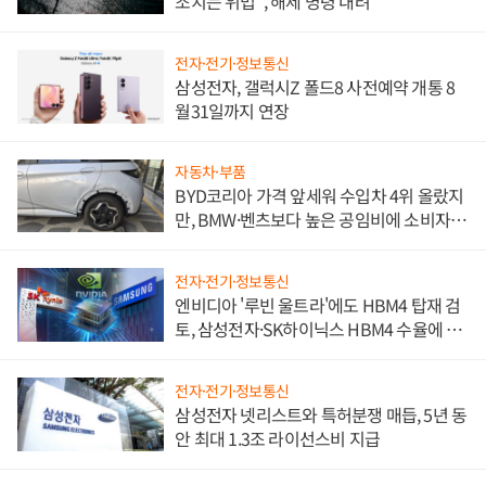
조치는 위법", 해제 명령 내려
전자·전기·정보통신
삼성전자, 갤럭시Z 폴드8 사전예약 개통 8
월31일까지 연장
자동차·부품
BYD코리아 가격 앞세워 수입차 4위 올랐지
만, BMW·벤츠보다 높은 공임비에 소비자
불만 폭발
전자·전기·정보통신
엔비디아 '루빈 울트라'에도 HBM4 탑재 검
토, 삼성전자·SK하이닉스 HBM4 수율에 주
도권 갈린다
전자·전기·정보통신
삼성전자 넷리스트와 특허분쟁 매듭, 5년 동
안 최대 1.3조 라이선스비 지급