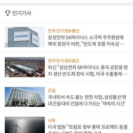
인기기사
전자·전기·정보통신
삼성전자 SK하이닉스 소극적 주주환원에
해외 증권가 비판, "반도체 호황 지속성 의
문"
전자·전기·정보통신
외신 "삼성전자 SK하이닉스 중국 공장용 현
지 생산 반도체 장비 시험, 미국 수출통제 대
비"
건설
국내외서 속도 붙는 원전 사업, 삼성물산·현
대건설·대우건설에 다가오는 '약속의 시간'
사회
미국 법원 "트럼프 정부 풍력 프로젝트 동결