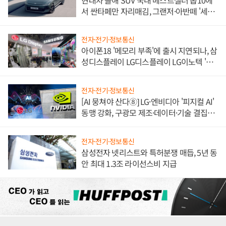
서 싼타페만 자리매김, 그랜저·아반떼 '세단
쌍끌이'로 내수 방어
전자·전기·정보통신
아이폰18 '메모리 부족'에 출시 지연되나, 삼
성디스플레이 LG디스플레이 LG이노텍 '탈
애플' 수익 다각화 속도
전자·전기·정보통신
[AI 뭉쳐야 산다⑧] LG·엔비디아 '피지컬 AI'
동맹 강화, 구광모 제조·데이터·기술 결집
해 종합 로보틱스 기업으로
전자·전기·정보통신
삼성전자 넷리스트와 특허분쟁 매듭, 5년 동
안 최대 1.3조 라이선스비 지급