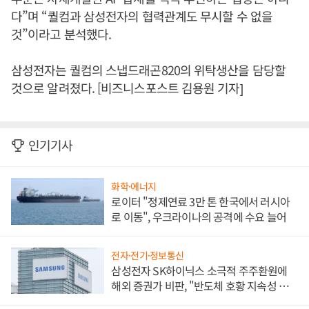
다”며 “퀄컴과 삼성전자의 협력관계도 무시할 수 없을
것”이라고 분석했다.
삼성전자는 퀄컴의 스냅드래곤820의 위탁생산을 담당할
것으로 알려졌다. [비즈니스포스트 김용원 기자]
인기기사
화학·에너지
로이터 "정제연료 3만 톤 한국에서 러시아
로 이동", 우크라이나의 공격에 수요 늘어
전자·전기·정보통신
삼성전자 SK하이닉스 소극적 주주환원에
해외 증권가 비판, "반도체 호황 지속성 의
문"