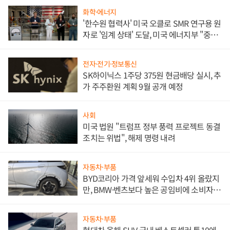
화학·에너지
'한수원 협력사' 미국 오클로 SMR 연구용 원
자로 '임계 상태' 도달, 미국 에너지부 "중요
한 이정표"
전자·전기·정보통신
SK하이닉스 1주당 375원 현금배당 실시, 추
가 주주환원 계획 9월 공개 예정
사회
미국 법원 "트럼프 정부 풍력 프로젝트 동결
조치는 위법", 해제 명령 내려
자동차·부품
BYD코리아 가격 앞세워 수입차 4위 올랐지
만, BMW·벤츠보다 높은 공임비에 소비자
불만 폭발
자동차·부품
현대차 올해 SUV 국내 베스트셀러 톱10에