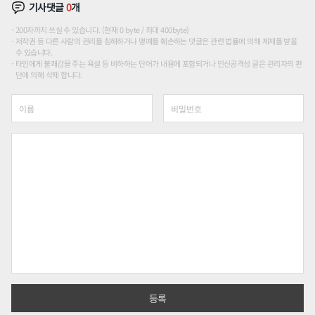
기사댓글
0
개
200자까지 쓰실 수 있습니다. (현재 0 byte / 최대 400byte)
저작권 등 다른 사람의 권리를 침해하거나 명예를 훼손하는 댓글은 관련 법률에 의해 제재를 받을
수 있습니다.
타인에게 불쾌감을 주는 욕설 등 비하하는 단어가 내용에 포함되거나 인신공격성 글은 관리자의 판
단에 의해 삭제 합니다.