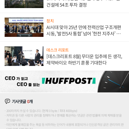
건설에 54조 투자 결정
정치
AI시대 맞아 25년 만에 전력산업 구조개편
시동, '발전5사 통합' 넘어 '한전 지주사' 재편
론도
데스크 리포트
[데스크리포트 8월] 무더운 입추에 든 생각,
제약바이오 하반기 훈풍 기대한다
기사댓글
0
개
200자까지 쓰실 수 있습니다. (현재 0 byte / 최대 400byte)
저작권 등 다른 사람의 권리를 침해하거나 명예를 훼손하는 댓글은 관련 법률에 의해 제재를 받을
수 있습니다.
타인에게 불쾌감을 주는 욕설 등 비하하는 단어가 내용에 포함되거나 인신공격성 글은 관리자의 판
단에 의해 삭제 합니다.