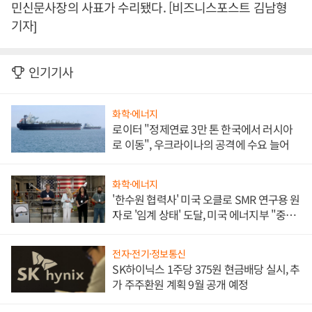
민신문사장의 사표가 수리됐다. [비즈니스포스트 김남형
기자]
인기기사
화학·에너지
로이터 "정제연료 3만 톤 한국에서 러시아
로 이동", 우크라이나의 공격에 수요 늘어
화학·에너지
'한수원 협력사' 미국 오클로 SMR 연구용 원
자로 '임계 상태' 도달, 미국 에너지부 "중요
한 이정표"
전자·전기·정보통신
SK하이닉스 1주당 375원 현금배당 실시, 추
가 주주환원 계획 9월 공개 예정