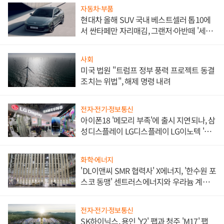
자동차·부품
현대차 올해 SUV 국내 베스트셀러 톱10에
서 싼타페만 자리매김, 그랜저·아반떼 '세단
쌍끌이'로 내수 방어
사회
미국 법원 "트럼프 정부 풍력 프로젝트 동결
조치는 위법", 해제 명령 내려
전자·전기·정보통신
아이폰18 '메모리 부족'에 출시 지연되나, 삼
성디스플레이 LG디스플레이 LG이노텍 '탈
애플' 수익 다각화 속도
화학·에너지
'DL이앤씨 SMR 협력사' X에너지, '한수원 포
스코 동맹' 센트러스에너지와 우라늄 계약
체결
전자·전기·정보통신
SK하이닉스, 용인 'Y2' 팹과 청주 'M17' 팹