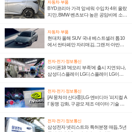
자동차·부품
BYD코리아 가격 앞세워 수입차 4위 올랐
지만, BMW·벤츠보다 높은 공임비에 소비
자 불만 폭발
자동차·부품
현대차 올해 SUV 국내 베스트셀러 톱10
에서 싼타페만 자리매김, 그랜저·아반떼
'세단 쌍끌이'로 내수 방어
전자·전기·정보통신
아이폰18 '메모리 부족'에 출시 지연되나,
삼성디스플레이 LG디스플레이 LG이노
텍 '탈애플' 수익 다각화 속도
전자·전기·정보통신
[AI 뭉쳐야 산다⑧] LG·엔비디아 '피지컬 A
I' 동맹 강화, 구광모 제조·데이터·기술 결
집해 종합 로보틱스 기업으로
전자·전기·정보통신
삼성전자 넷리스트와 특허분쟁 매듭, 5년