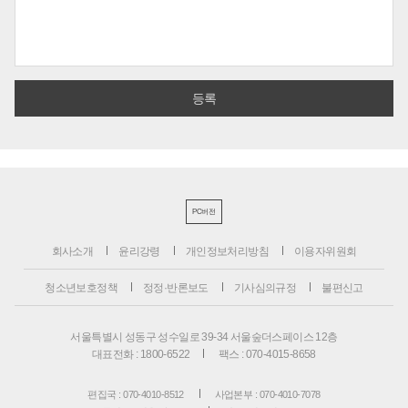
PC버전
회사소개
윤리강령
개인정보처리방침
이용자위원회
청소년보호정책
정정·반론보도
기사심의규정
불편신고
서울특별시 성동구 성수일로 39-34 서울숲더스페이스 12층
대표전화 : 1800-6522
팩스 : 070-4015-8658
편집국 : 070-4010-8512
사업본부 : 070-4010-7078