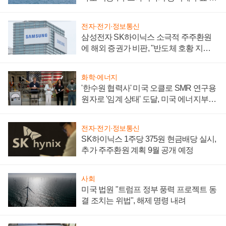
어
전자·전기·정보통신
삼성전자 SK하이닉스 소극적 주주환원
에 해외 증권가 비판, "반도체 호황 지속
성 의문"
화학·에너지
'한수원 협력사' 미국 오클로 SMR 연구용
원자로 '임계 상태' 도달, 미국 에너지부
"중요한 이정표"
전자·전기·정보통신
SK하이닉스 1주당 375원 현금배당 실시,
추가 주주환원 계획 9월 공개 예정
사회
미국 법원 "트럼프 정부 풍력 프로젝트 동
결 조치는 위법", 해제 명령 내려