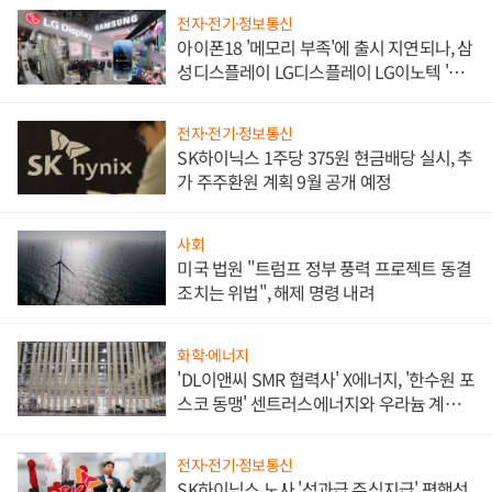
전자·전기·정보통신
아이폰18 '메모리 부족'에 출시 지연되나, 삼
성디스플레이 LG디스플레이 LG이노텍 '탈
애플' 수익 다각화 속도
전자·전기·정보통신
SK하이닉스 1주당 375원 현금배당 실시, 추
가 주주환원 계획 9월 공개 예정
사회
미국 법원 "트럼프 정부 풍력 프로젝트 동결
조치는 위법", 해제 명령 내려
화학·에너지
'DL이앤씨 SMR 협력사' X에너지, '한수원 포
스코 동맹' 센트러스에너지와 우라늄 계약
체결
전자·전기·정보통신
SK하이닉스 노사 '성과급 주식지급' 평행선,