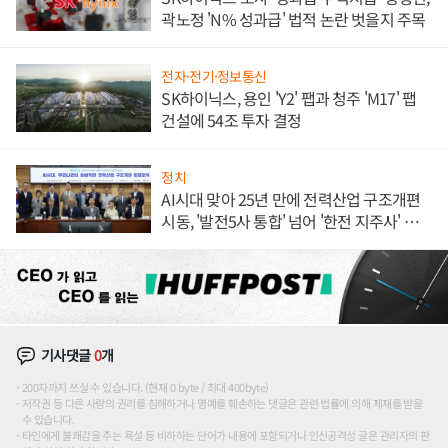
곽노정 'N% 성과급' 법적 논란 벗을지 주목
전자·전기·정보통신
SK하이닉스, 용인 'Y2' 팹과 청주 'M17' 팹
건설에 54조 투자 결정
정치
AI시대 맞아 25년 만에 전력산업 구조개편
시동, '발전5사 통합' 넘어 '한전 지주사' 재편
론도
기사댓글
0
개
200자까지 쓰실 수 있습니다. (현재 0 byte / 최대 400byte)
저작권 등 다른 사람의 권리를 침해하거나 명예를 훼손하는 댓글은 관련 법률에 의해 제재를 받을
수 있습니다.
타인에게 불쾌감을 주는 욕설 등 비하하는 단어가 내용에 포함되거나 인신공격성 글은 관리자의 판