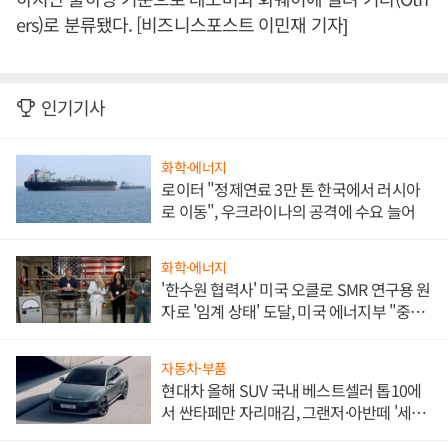
ers)로 분류됐다. [비즈니스포스트 이민재 기자]
인기기사
화학·에너지
로이터 "정제연료 3만 톤 한국에서 러시아
로 이동", 우크라이나의 공격에 수요 늘어
화학·에너지
'한수원 협력사' 미국 오클로 SMR 연구용 원
자로 '임계 상태' 도달, 미국 에너지부 "중요
한 이정표"
자동차·부품
현대차 올해 SUV 국내 베스트셀러 톱10에
서 싼타페만 자리매김, 그랜저·아반떼 '세단
쌍끌이'로 내수 방어