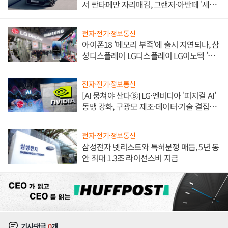
서 싼타페만 자리매김, 그랜저·아반떼 '세단
쌍끌이'로 내수 방어
전자·전기·정보통신
아이폰18 '메모리 부족'에 출시 지연되나, 삼
성디스플레이 LG디스플레이 LG이노텍 '탈
애플' 수익 다각화 속도
전자·전기·정보통신
[AI 뭉쳐야 산다⑧] LG·엔비디아 '피지컬 AI'
동맹 강화, 구광모 제조·데이터·기술 결집
해 종합 로보틱스 기업으로
전자·전기·정보통신
삼성전자 넷리스트와 특허분쟁 매듭, 5년 동
안 최대 1.3조 라이선스비 지급
기사댓글
0
개