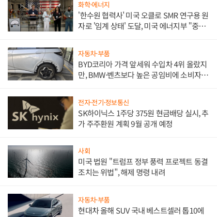
화학·에너지
'한수원 협력사' 미국 오클로 SMR 연구용 원
자로 '임계 상태' 도달, 미국 에너지부 "중요
한 이정표"
자동차·부품
BYD코리아 가격 앞세워 수입차 4위 올랐지
만, BMW·벤츠보다 높은 공임비에 소비자
불만 폭발
전자·전기·정보통신
SK하이닉스 1주당 375원 현금배당 실시, 추
가 주주환원 계획 9월 공개 예정
사회
미국 법원 "트럼프 정부 풍력 프로젝트 동결
조치는 위법", 해제 명령 내려
자동차·부품
현대차 올해 SUV 국내 베스트셀러 톱10에