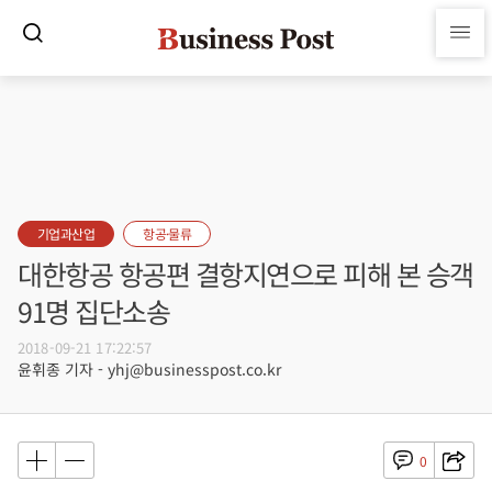
기업과산업
항공·물류
대한항공 항공편 결항지연으로 피해 본 승객
91명 집단소송
2018-09-21 17:22:57
윤휘종 기자 - yhj@businesspost.co.kr
0