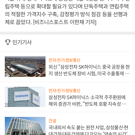
립주택 등으로 확대할 필요가 있다며 단독주택과 연립주택
의 적절한 가격지수 구축, 감정평가 방식 점검 등을 선행과
제로 꼽았다. [비즈니스포스트 이한재 기자]
인기기사
전자·전기·정보통신
외신 "삼성전자 SK하이닉스 중국 공장용 현
지 생산 반도체 장비 시험, 미국 수출통제 대
비"
전자·전기·정보통신
삼성전자 SK하이닉스 소극적 주주환원에
해외 증권가 비판, "반도체 호황 지속성 의
문"
건설
국내외서 속도 붙는 원전 사업, 삼성물산·현
대건설·대우건설에 다가오는 '약속의 시간'