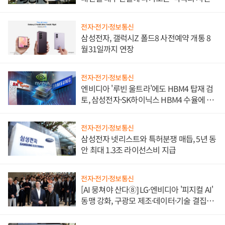
전자·전기·정보통신
삼성전자, 갤럭시Z 폴드8 사전예약 개통 8
월31일까지 연장
전자·전기·정보통신
엔비디아 '루빈 울트라'에도 HBM4 탑재 검
토, 삼성전자·SK하이닉스 HBM4 수율에 주
도권 갈린다
전자·전기·정보통신
삼성전자 넷리스트와 특허분쟁 매듭, 5년 동
안 최대 1.3조 라이선스비 지급
전자·전기·정보통신
[AI 뭉쳐야 산다⑧] LG·엔비디아 '피지컬 AI'
동맹 강화, 구광모 제조·데이터·기술 결집
해 종합 로보틱스 기업으로