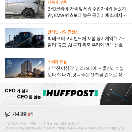
자동차·부품
BYD코리아 가격 앞세워 수입차 4위 올랐지
만, BMW·벤츠보다 높은 공임비에 소비자
불만 폭발
인터넷·게임·콘텐츠
빅테크 메모리반도체 포함 장기계약 '2.7조
달러' 규모, AI 투자 위축 우려와 반대 신호
소비자·유통
이부진 야심작 '신라스테이' 서울신라호텔
보다 잘 나가, 평택·주문진·해남·건대로 성
장판 더 넓힌다
기사댓글
0
개
200자까지 쓰실 수 있습니다. (현재 0 byte / 최대 400byte)
저작권 등 다른 사람의 권리를 침해하거나 명예를 훼손하는 댓글은 관련 법률에 의해 제재를 받을