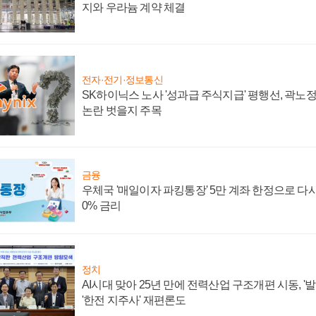
지와 우라늄 계약 체결
전자·전기·정보통신
SK하이닉스 노사 '성과급 주식지급' 평행선, 곽노정 
논란 벗을지 주목
금융
우체국 '매일이자 파킹통장' 5만 계좌 한정으로 다시 
0% 금리
정치
AI시대 맞아 25년 만에 전력산업 구조개편 시동, '
'한전 지주사' 재편론도