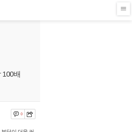
100배
0
 부담이 더욱 커