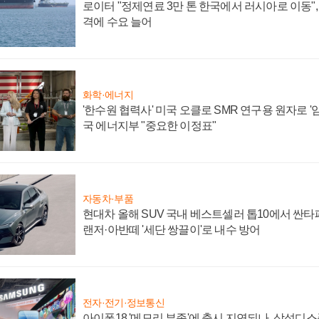
로이터 "정제연료 3만 톤 한국에서 러시아로 이동"
격에 수요 늘어
화학·에너지
'한수원 협력사' 미국 오클로 SMR 연구용 원자로 '임
국 에너지부 "중요한 이정표"
자동차·부품
현대차 올해 SUV 국내 베스트셀러 톱10에서 싼타
랜저·아반떼 '세단 쌍끌이'로 내수 방어
전자·전기·정보통신
아이폰18 '메모리 부족'에 출시 지연되나, 삼성디