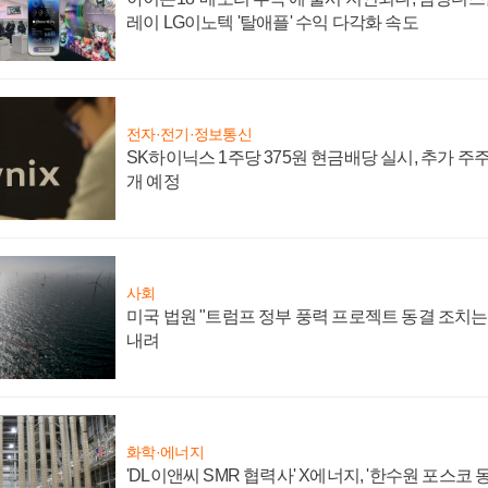
레이 LG이노텍 '탈애플' 수익 다각화 속도
전자·전기·정보통신
SK하이닉스 1주당 375원 현금배당 실시, 추가 주
개 예정
사회
미국 법원 "트럼프 정부 풍력 프로젝트 동결 조치는 
내려
화학·에너지
'DL이앤씨 SMR 협력사' X에너지, '한수원 포스코