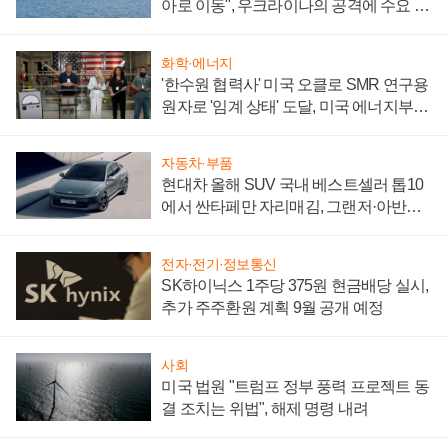
아로 이동", 우크라이나의 공격에 수요 늘
어
화학·에너지
'한수원 협력사' 미국 오클로 SMR 연구용
원자로 '임계 상태' 도달, 미국 에너지부
"중요한 이정표"
자동차·부품
현대차 올해 SUV 국내 베스트셀러 톱10
에서 싼타페만 자리매김, 그랜저·아반떼
'세단 쌍끌이'로 내수 방어
전자·전기·정보통신
SK하이닉스 1주당 375원 현금배당 실시,
추가 주주환원 계획 9월 공개 예정
사회
미국 법원 "트럼프 정부 풍력 프로젝트 동
결 조치는 위법", 해제 명령 내려