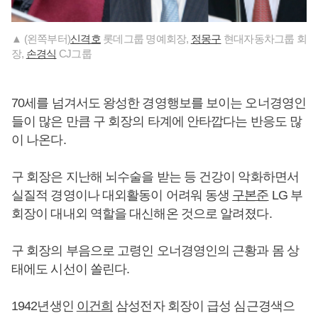
▲ (왼쪽부터)
신격호
롯데그룹 명예회장,
정몽구
현대자동차그룹 회
장,
손경식
CJ그룹
70세를 넘겨서도 왕성한 경영행보를 보이는 오너경영인
들이 많은 만큼 구 회장의 타계에 안타깝다는 반응도 많
이 나온다.
구 회장은 지난해 뇌수술을 받는 등 건강이 악화하면서
실질적 경영이나 대외활동이 어려워 동생
구본준
LG 부
회장이 대내외 역할을 대신해온 것으로 알려졌다.
구 회장의 부음으로 고령인 오너경영인의 근황과 몸 상
태에도 시선이 쏠린다.
1942년생인
이건희
삼성전자 회장이 급성 심근경색으