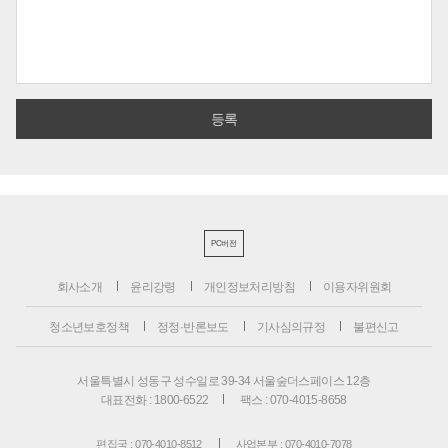
PC버전
회사소개
윤리강령
개인정보처리방침
이용자위원회
청소년보호정책
정정·반론보도
기사심의규정
불편신고
서울특별시 성동구 성수일로 39-34 서울숲더스페이스 12층
대표전화 : 1800-6522
팩스 : 070-4015-8658
편집국 : 070-4010-8512
사업본부 : 070-4010-7078