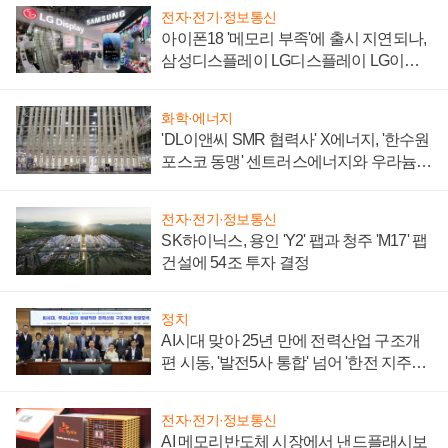
전자·전기·정보통신
아이폰18 '메모리 부족'에 출시 지연되나,
삼성디스플레이 LG디스플레이 LG이노
텍 '탈애플' 수익 다각화 속도
화학·에너지
'DL이앤씨 SMR 협력사' X에너지, '한수원
포스코 동맹' 센트러스에너지와 우라늄
계약 체결
전자·전기·정보통신
SK하이닉스, 용인 'Y2' 팹과 청주 'M17' 팹
건설에 54조 투자 결정
정치
AI시대 맞아 25년 만에 전력산업 구조개
편 시동, '발전5사 통합' 넘어 '한전 지주사'
재편론도
전자·전기·정보통신
AI 메모리반도체 시장에서 낸드플래시보