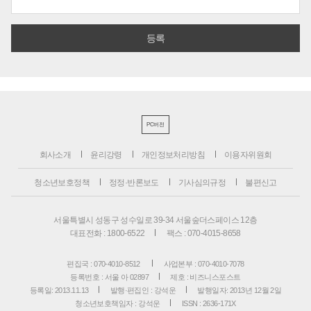
PC버전
회사소개
윤리강령
개인정보처리방침
이용자위원회
청소년보호정책
정정·반론보도
기사심의규정
불편신고
서울특별시 성동구 성수일로 39-34 서울숲더스페이스 12층
대표전화 : 1800-6522
팩스 : 070-4015-8658
편집국 : 070-4010-8512
사업본부 : 070-4010-7078
등록번호 : 서울 아 02897
제호 : 비즈니스포스트
등록일: 2013.11.13
발행·편집인 : 강석운
발행일자: 2013년 12월 2일
청소년보호책임자 : 강석운
ISSN : 2636-171X