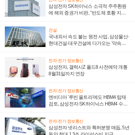
삼성전자 SK하이닉스 소극적 주주환원
에 해외 증권가 비판, "반도체 호황 지속
성 의문"
건설
국내외서 속도 붙는 원전 사업, 삼성물산·
현대건설·대우건설에 다가오는 '약속의
시간'
전자·전기·정보통신
삼성전자, 갤럭시Z 폴드8 사전예약 개통
8월31일까지 연장
전자·전기·정보통신
엔비디아 '루빈 울트라'에도 HBM4 탑재
검토, 삼성전자·SK하이닉스 HBM4 수율
에 주도권 갈린다
전자·전기·정보통신
삼성전자 넷리스트와 특허분쟁 매듭, 5년
동안 최대 1.3조 라이선스비 지급