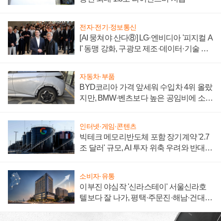
전자·전기·정보통신
[AI 뭉쳐야 산다⑧] LG·엔비디아 '피지컬 A
I' 동맹 강화, 구광모 제조·데이터·기술 결
집해 종합 로보틱스 기업으로
자동차·부품
BYD코리아 가격 앞세워 수입차 4위 올랐
지만, BMW·벤츠보다 높은 공임비에 소비
자 불만 폭발
인터넷·게임·콘텐츠
빅테크 메모리반도체 포함 장기계약 '2.7
조 달러' 규모, AI 투자 위축 우려와 반대
신호
소비자·유통
이부진 야심작 '신라스테이' 서울신라호
텔보다 잘 나가, 평택·주문진·해남·건대로
성장판 더 넓힌다