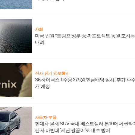
사회
미국 법원 "트럼프 정부 풍력 프로젝트 동결 조치는 
내려
전자·전기·정보통신
SK하이닉스 1주당 375원 현금배당 실시, 추가 주
개 예정
자동차·부품
현대차 올해 SUV 국내 베스트셀러 톱10에서 싼타
랜저·아반떼 '세단 쌍끌이'로 내수 방어