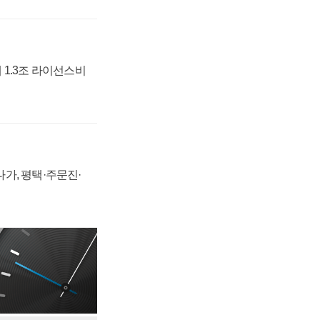
 1.3조 라이선스비
가, 평택·주문진·