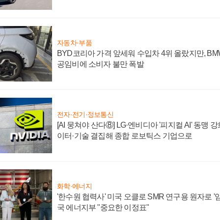
자동차·부품
BYD코리아 가격 앞세워 수입차 4위 올랐지만, B
공임비에 소비자 불만 폭발
전자·전기·정보통신
[AI 뭉쳐야 산다⑧] LG·엔비디아 '피지컬 AI' 동맹 
이터·기술 결집해 종합 로보틱스 기업으로
화학·에너지
'한수원 협력사' 미국 오클로 SMR 연구용 원자로 '임
국 에너지부 "중요한 이정표"