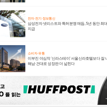
전자·전기·정보통신
삼성전자 넷리스트와 특허분쟁 매듭, 5년 동안 최대
지급
소비자·유통
이부진 야심작 '신라스테이' 서울신라호텔보다 잘 나
해남·건대로 성장판 더 넓힌다