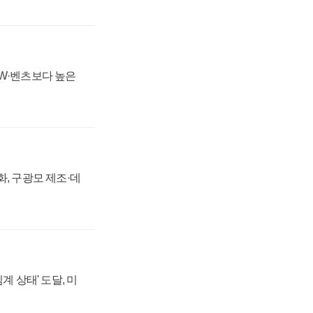
MW·벤츠보다 높은
강화, 구광모 제조·데
계 상태' 도달, 미