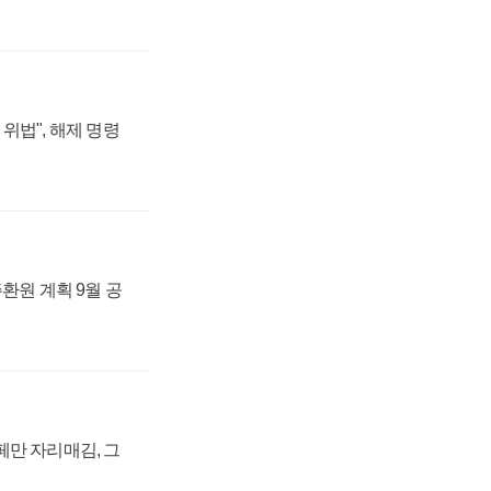
위법", 해제 명령
주환원 계획 9월 공
페만 자리매김, 그