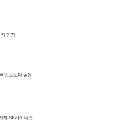
까지 연장
MW·벤츠보다 높은
성전자·SK하이닉스