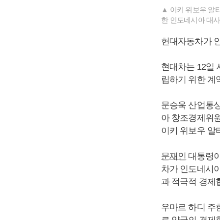
▲ 이키 위보우 알
한 인도네시아 대사
현대자동차가 인
현대차는 12일
립하기 위한 계
문승욱 산업통상
아 창조경제위원
이키 위보우 알
문재인
대통령이
차가 인도네시아
과 적극적 경제
우마르 하디 주