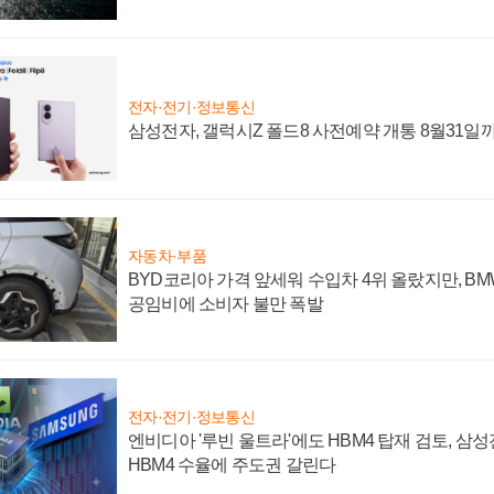
전자·전기·정보통신
삼성전자, 갤럭시Z 폴드8 사전예약 개통 8월31일
자동차·부품
BYD코리아 가격 앞세워 수입차 4위 올랐지만, B
공임비에 소비자 불만 폭발
전자·전기·정보통신
엔비디아 '루빈 울트라'에도 HBM4 탑재 검토, 삼
HBM4 수율에 주도권 갈린다