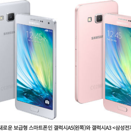
새로운 보급형 스마트폰인 갤럭시A5(왼쪽)와 갤럭시A3 <삼성전