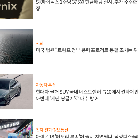
SK하이닉스 1주당 375원 현금배당 실시, 추가 주주환
정
사회
미국 법원 "트럼프 정부 풍력 프로젝트 동결 조치는 위
자동차·부품
현대차 올해 SUV 국내 베스트셀러 톱10에서 싼타페만
아반떼 '세단 쌍끌이'로 내수 방어
전자·전기·정보통신
아이폰18 '메모리 부족'에 출시 지연되나, 삼성디스