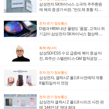
삼성전자 SK하이닉스 소극적 주주환원
에 해외 증권가 비판, "반도체 호황 지속
성 의문"
전자·전기·정보통신
D램과 HBM 내년 물량도 '품절', 고객사 위
기감이 삼성전자 SK하이닉스 협상력 더
키워
화학·에너지
삼성SDI ESS 수요 급증에 북미 증설 타
진, 최주선 스텔란티스·GM 합작공장 건
설 재추진하나
전자·전기·정보통신
삼성전자, 갤럭시Z 폴드8 사전예약 개통
8월31일까지 연장
전자·전기·정보통신
삼성전자 갤럭시 Z 폴드8 시리즈 사전 판
매 '144만 대' 역대 최대