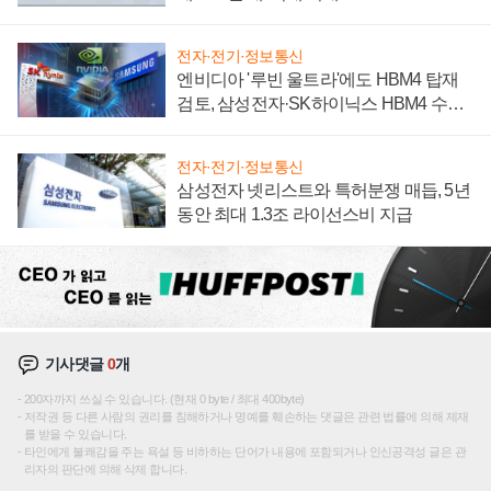
전자·전기·정보통신
엔비디아 '루빈 울트라'에도 HBM4 탑재
검토, 삼성전자·SK하이닉스 HBM4 수율
에 주도권 갈린다
전자·전기·정보통신
삼성전자 넷리스트와 특허분쟁 매듭, 5년
동안 최대 1.3조 라이선스비 지급
기사댓글
0
개
200자까지 쓰실 수 있습니다. (현재 0 byte / 최대 400byte)
저작권 등 다른 사람의 권리를 침해하거나 명예를 훼손하는 댓글은 관련 법률에 의해 제재
를 받을 수 있습니다.
타인에게 불쾌감을 주는 욕설 등 비하하는 단어가 내용에 포함되거나 인신공격성 글은 관
리자의 판단에 의해 삭제 합니다.