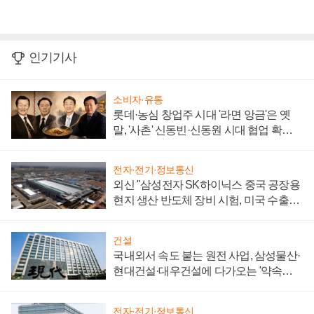
인기기사
소비자·유통
롯데·농심 창업주 시대 '라면 앙금'은 옛
말, '사촌' 신동빈·신동원 시대 협업 확대
일로
전자·전기·정보통신
외신 "삼성전자 SK하이닉스 중국 공장용
현지 생산 반도체 장비 시험, 미국 수출통
제 대비"
건설
국내외서 속도 붙는 원전 사업, 삼성물산·
현대건설·대우건설에 다가오는 '약속의
시간'
전자·전기·정보통신