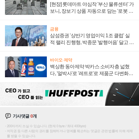
[현장] 롯데마트 야심작 '부산 물류센터' 가
보니, 장보기 상품 자동으로 담는 '로봇 40
0대' 장관
금융
삼섬증권 '상반기 영업이익 1조 클럽' 실
적 랠리 진행형, 박종문 '발행어음' 달고 연
임 향하나
바이오·제약
백상환 동아제약 박카스 소비자층 넓혔
다, '얼박사'로 '레트로'로 제품군 다변화
주효
기사댓글
0
개
200자까지 쓰실 수 있습니다. (현재 0 byte / 최대 400byte)
저작권 등 다른 사람의 권리를 침해하거나 명예를 훼손하는 댓글은 관련 법률에 의해 제재
를 받을 수 있습니다.