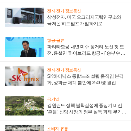
부담'
전자·전기·정보통신
삼성전자, 미국 오크리지국립연구소와
극저온 히트펌프 개발하기로
항공·물류
파라타항공 내년 미주 장거리 노선 첫 도
전, 윤철민 '하이브리드 항공사' 승부수 통
할까
전자·전기·정보통신
SK하이닉스 통합노조 설립 움직임 본격
화, 성과급 체계 불만에 3500명 결집
공기업
강원랜드 정책 불확실성에 중장기 비전
'흔들', 신임 사장의 정부 설득 과제 무거워
져
소비자·유통