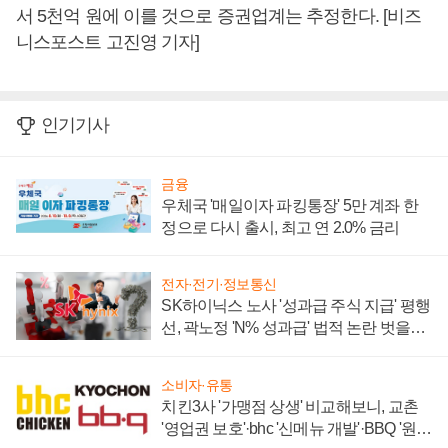
서 5천억 원에 이를 것으로 증권업계는 추정한다. [비즈
니스포스트 고진영 기자]
인기기사
금융
우체국 '매일이자 파킹통장' 5만 계좌 한
정으로 다시 출시, 최고 연 2.0% 금리
전자·전기·정보통신
SK하이닉스 노사 '성과급 주식 지급' 평행
선, 곽노정 'N% 성과급' 법적 논란 벗을지
주목
소비자·유통
치킨3사 '가맹점 상생' 비교해보니, 교촌
'영업권 보호'·bhc '신메뉴 개발'·BBQ '원가