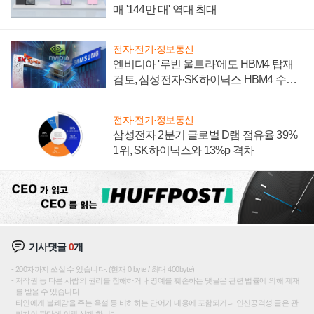
매 '144만 대' 역대 최대
전자·전기·정보통신
엔비디아 '루빈 울트라'에도 HBM4 탑재
검토, 삼성전자·SK하이닉스 HBM4 수율
에 주도권 갈린다
전자·전기·정보통신
삼성전자 2분기 글로벌 D램 점유율 39%
1위, SK하이닉스와 13%p 격차
기사댓글
0
개
200자까지 쓰실 수 있습니다. (현재 0 byte / 최대 400byte)
저작권 등 다른 사람의 권리를 침해하거나 명예를 훼손하는 댓글은 관련 법률에 의해 제재
를 받을 수 있습니다.
타인에게 불쾌감을 주는 욕설 등 비하하는 단어가 내용에 포함되거나 인신공격성 글은 관
리자의 판단에 의해 삭제 합니다.