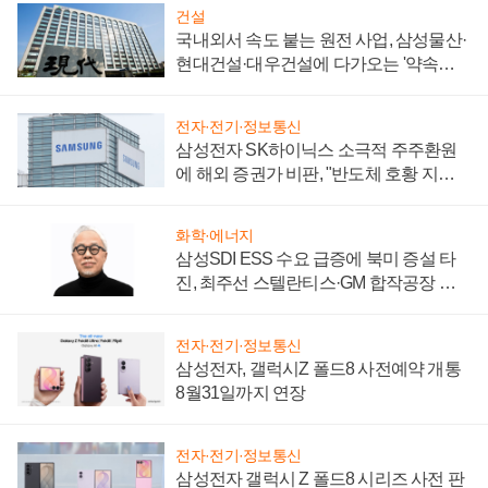
건설
국내외서 속도 붙는 원전 사업, 삼성물산·
현대건설·대우건설에 다가오는 '약속의
시간'
전자·전기·정보통신
삼성전자 SK하이닉스 소극적 주주환원
에 해외 증권가 비판, "반도체 호황 지속
성 의문"
화학·에너지
삼성SDI ESS 수요 급증에 북미 증설 타
진, 최주선 스텔란티스·GM 합작공장 건
설 재추진하나
전자·전기·정보통신
삼성전자, 갤럭시Z 폴드8 사전예약 개통
8월31일까지 연장
전자·전기·정보통신
삼성전자 갤럭시 Z 폴드8 시리즈 사전 판