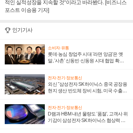
적인 실적성장을 지속할 것”이라고 바라봤다. [비즈니스
포스트 이승용 기자]
인기기사
소비자·유통
롯데·농심 창업주 시대 '라면 앙금'은 옛
말, '사촌' 신동빈·신동원 시대 협업 확대
일로
전자·전기·정보통신
외신 "삼성전자 SK하이닉스 중국 공장용
현지 생산 반도체 장비 시험, 미국 수출통
제 대비"
전자·전기·정보통신
D램과 HBM 내년 물량도 '품절', 고객사 위
기감이 삼성전자 SK하이닉스 협상력 더
키워